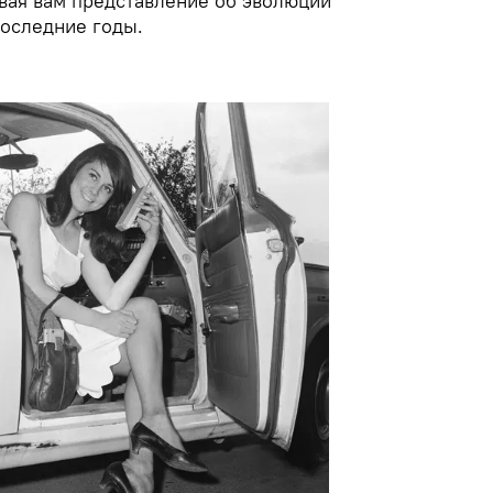
авая вам представление об эволюции
оследние годы.