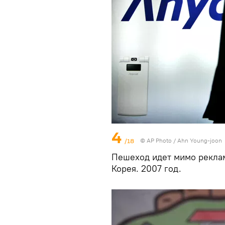
4
/18
© AP Photo / Ahn Young-joon
Пешеход идет мимо реклам
Корея. 2007 год.