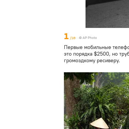
1
/18
© AP Photo
Первые мобильные телефо
это порядка $2500, но тру
громоздкому ресиверу.