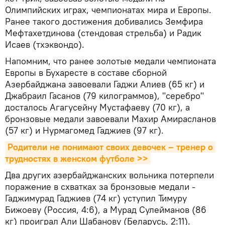
Олимпийских играх, чемпионатах мира и Европы.
Ранее такого достижения добивались Земфира
Мефтахетдинова (стендовая стрельба) и Радик
Исаев (тхэквондо).
Напомним, что ранее золотые медали чемпионата
Европы в Бухаресте в составе сборной
Азербайджана завоевали Гаджи Алиев (65 кг) и
Джабраил Гасанов (79 килограммов), "серебро"
досталось Агагусейну Мустафаеву (70 кг), а
бронзовые медали завоевали Махир Амирасланов
(57 кг) и Нурмагомед Гаджиев (97 кг).
Родители не понимают своих девочек – тренер о 
трудностях в женском футболе >>
Два других азербайджанских вольника потерпели
поражение в схватках за бронзовые медали -
Гаджимурад Гаджиев (74 кг) уступил Тимуру
Бижоеву (Россия, 4:6), а Мурад Сулейманов (86
кг) проиграл Али Шабанову (Беларусь, 2:11).