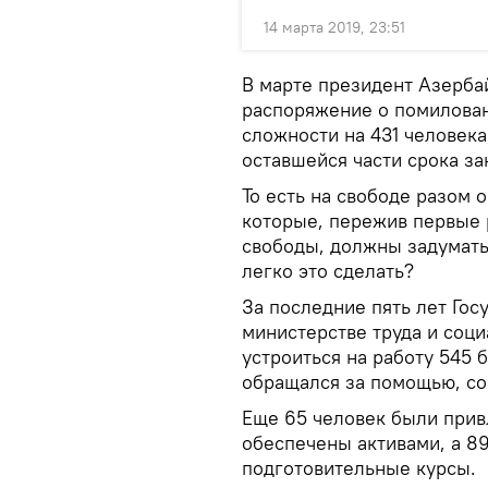
14 марта 2019, 23:51
В марте президент Азерба
распоряжение о помилован
сложности на 431 человек
оставшейся части срока за
То есть на свободе разом 
которые, пережив первые 
свободы, должны задуматьс
легко это сделать?
За последние пять лет Гос
министерстве труда и соц
устроиться на работу 545 
обращался за помощью, с
Еще 65 человек были прив
обеспечены активами, а 8
подготовительные курсы.