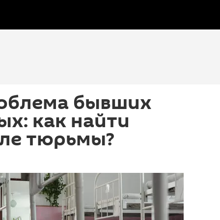
роблема бывших
х: как найти
сле тюрьмы?