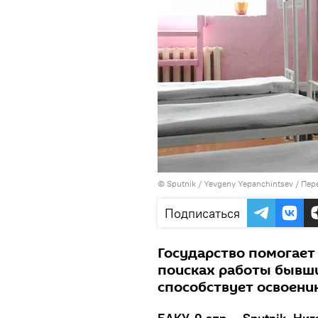
© Sputnik / Yevgeny Yepanchintsev
/
Пер
Подписаться
Государство помогает
поисках работы бывши
способствует освоени