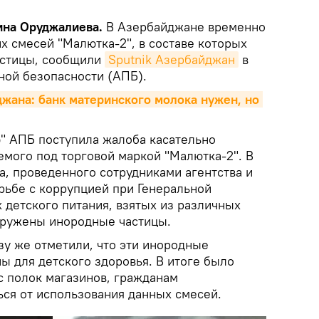
рина Оруджалиева.
В Азербайджане временно
х смесей "Малютка-2", в составе которых
стицы, сообщили
Sputnik Азербайджан
в
ной безопасности (АПБ).
жана: банк материнского молока нужен, но 
ю" АПБ поступила жалоба касательно
емого под торговой маркой "Малютка-2". В
а, проведенного сотрудниками агентства и
рьбе с коррупцией при Генеральной
х детского питания, взятых из различных
аружены инородные частицы.
зу же отметили, что эти инородные
ы для детского здоровья. В итоге было
с полок магазинов, гражданам
ся от использования данных смесей.