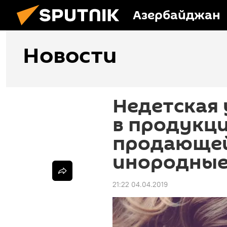
Азербайджан
Новости
Недетская 
в продукци
продающей
инородные
21:22 04.04.2019