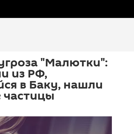
угроза "Малютки":
и из РФ,
ся в Баку, нашли
 частицы