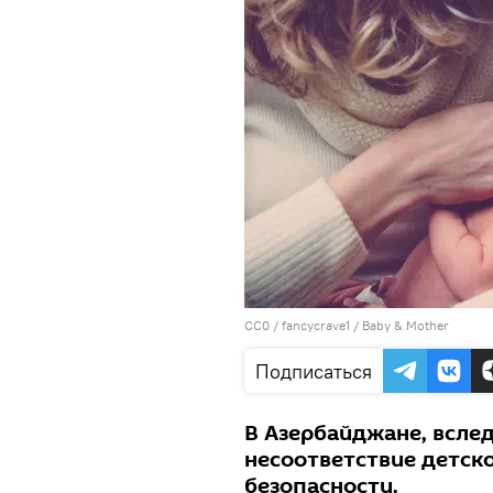
CC0
/
fancycrave1
/
Baby & Mother
Подписаться
В Азербайджане, всле
несоответствие детско
безопасности.