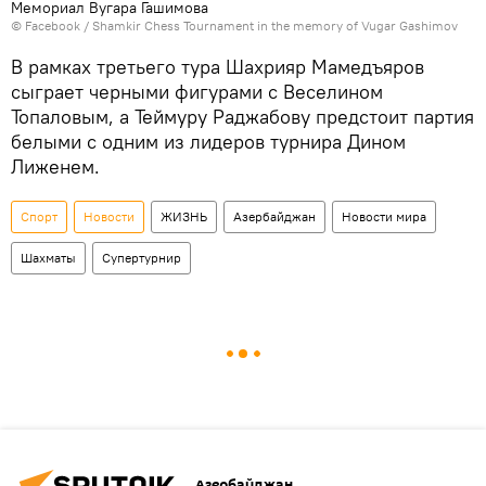
Мемориал Вугара Гашимова
©
Facebook / Shamkir Chess Tournament in the memory of Vugar Gashimov
В рамках третьего тура Шахрияр Мамедъяров
сыграет черными фигурами с Веселином
Топаловым, а Теймуру Раджабову предстоит партия
белыми с одним из лидеров турнира Дином
Лиженем.
Спорт
Новости
ЖИЗНЬ
Азербайджан
Новости мира
Шахматы
Супертурнир
Азербайджан