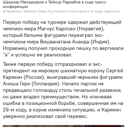
Шахрияр Мамедъяров и Теймур Раджабов в ходе пресс-
конференции
©
Facebook / Shamkir Chess Tournament in the memory of Vugar Gashimov
Первую победу на турнире одержал действующий
чемпион мира Магнус Карлсен (Норвегия),
который белыми фигурами переиграл экс-
чемпиона мира Вишванатана Ананда (Индия).
Норвежец получил проходную пешку по вертикали
"а" и успешно ее реализовал.
Также первую победу отпраздновал и экс-
претендент на мировую шахматную корону Сергей
Карякин (Россия), выигравший черными фигурами
Аниша Гири (Голландия). Начало партии не
предвещало голландцу столь печальной развязки,
он даже владел преимуществом. Но ключевая
ошибка в позиционной борьбе, совершенная им на
29-м ходу, в корне изменила ситуацию, и Карякин
уверенно реализовал свой перевес.