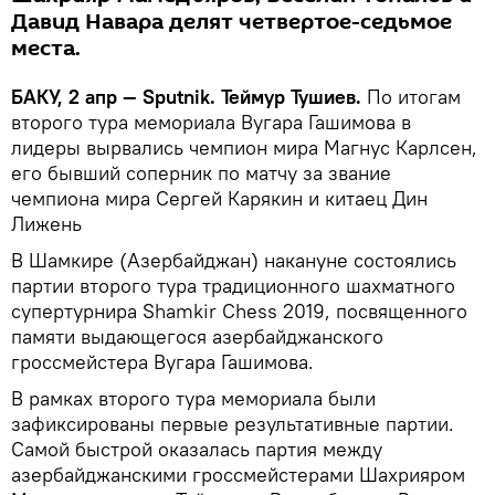
Давид Навара делят четвертое-седьмое
места.
БАКУ, 2 апр — Sputnik. Теймур Тушиев.
По итогам
второго тура мемориала Вугара Гашимова в
лидеры вырвались чемпион мира Магнус Карлсен,
его бывший соперник по матчу за звание
чемпиона мира Сергей Карякин и китаец Дин
Лижень
В Шамкире (Азербайджан) накануне состоялись
партии второго тура традиционного шахматного
супертурнира Shamkir Chess 2019, посвященного
памяти выдающегося азербайджанского
гроссмейстера Вугара Гашимова.
В рамках второго тура мемориала были
зафиксированы первые результативные партии.
Самой быстрой оказалась партия между
азербайджанскими гроссмейстерами Шахрияром