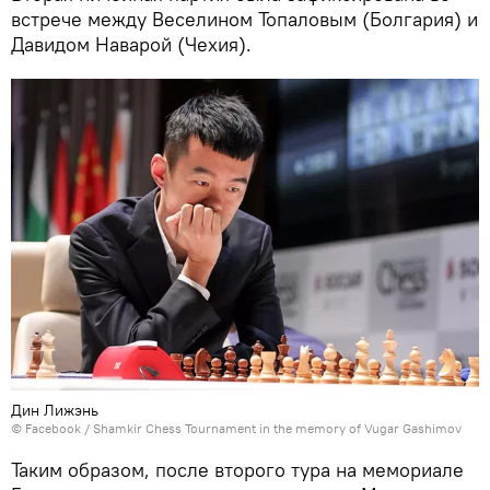
встрече между Веселином Топаловым (Болгария) и
Давидом Наварой (Чехия).
Дин Лижэнь
©
Facebook / Shamkir Chess Tournament in the memory of Vugar Gashimov
Таким образом, после второго тура на мемориале