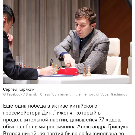
Сергей Карякин
©
Facebook / Shamkir Chess Tournament in the memory of Vugar Gashimov
Еще одна победа в активе китайского
гроссмейстера Дин Лиженя, который в
продолжительной партии, длившейся 77 ходов,
обыграл белыми россиянина Александра Грищука.
Вторая ничейная партия была зафиксирована во