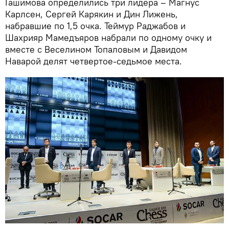
Гашимова определились три лидера – Магнус
Карлсен, Сергей Карякин и Дин Лижень,
набравшие по 1,5 очка. Теймур Раджабов и
Шахрияр Мамедъяров набрали по одному очку и
вместе с Веселином Топаловым и Давидом
Наварой делят четвертое-седьмое места.