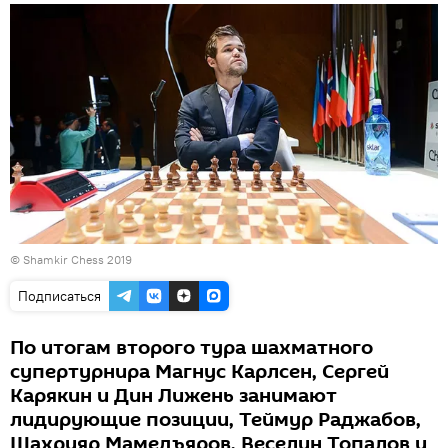
©
Shamkir Chess 2019
Подписаться
По итогам второго тура шахматного
супертурнира Магнус Карлсен, Сергей
Карякин и Дин Лижень занимают
лидирующие позиции, Теймур Раджабов,
Шахрияр Мамедъяров, Веселин Топалов и