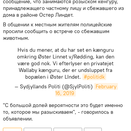
сообщение, что занимаются розыском кенгуру,
принадлежащего частному лицу и сбежавшего из
дома в районе Остер Линдет.
В общении к местным жителям полицейские
просили сообщить о встрече со сбежавшим
животным.
Hvis du mener, at du har set en kænguru
omkring Øster Linnet v/Rødding, kan den
være god nok. Vi efterlyser en privatejet
Wallaby kænguru, der er undsluppet fra
bopælen i Øster LIndet.
#politidk
— Sydjyllands Politi (@SjylPoliti)
February 
16, 2019
​"С большой долей вероятности это будет именно
то, которое мы разыскиваем", - говорилось в
объявлении.