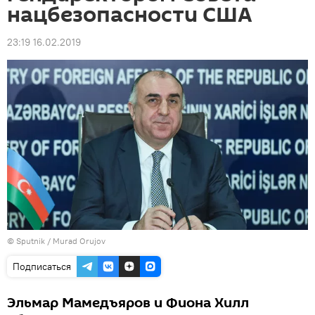
нацбезопасности США
23:19 16.02.2019
©
Sputnik / Murad Orujov
Подписаться
Эльмар Мамедъяров и Фиона Хилл