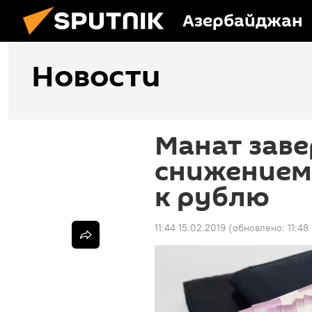
Азербайджан
Новости
Манат зав
снижением 
к рублю
11:44 15.02.2019
(обновлено:
11:48