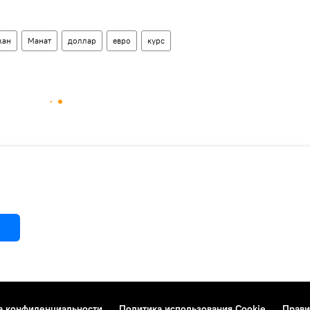
жан
Манат
доллар
евро
курс
а конфиденциальности
Политика использования Cookie
Прави