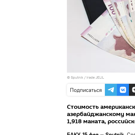
© Sputnik / Irade JELIL
Подписаться
Стоимость американс
азербайджанскому мана
1,918 маната, российск
БАКУ, 15 фев — Sputnik.
Сог