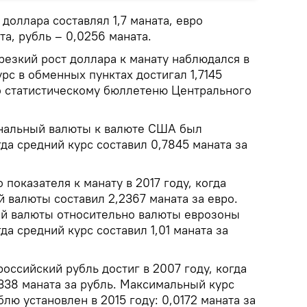
с доллара составлял 1,7 маната, евро
та, рубль – 0,0256 маната.
резкий рост доллара к манату наблюдался в
урс в обменных пунктах достигал 1,7145
но статистическому бюллетеню Центрального
нальный валюты к валюте США был
гда средний курс составил 0,7845 маната за
показателя к манату в 2017 году, когда
 валюты составил 2,2367 маната за евро.
й валюты относительно валюты еврозоны
гда средний курс составил 1,01 маната за
оссийский рубль достиг в 2007 году, когда
338 маната за рубль. Максимальный курс
лю установлен в 2015 году: 0,0172 маната за