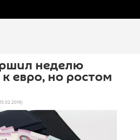
ершил неделю
к евро, но ростом
 15.02.2019
)