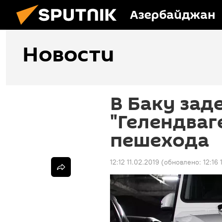
Азербайджан
Новости
В Баку зад
"Гелендваг
пешехода
12:12 11.02.2019
(обновлено:
12:16 