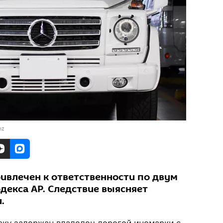
nz
ивлечен к ответственности по двум
декса АР. Следствие выясняет
.
аку задержан владелец дорогой иномарки с