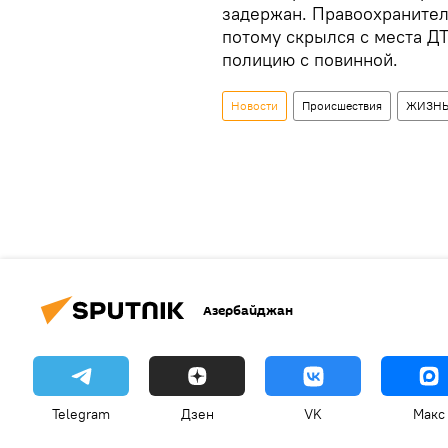
задержан. Правоохранители
потому скрылся с места ДТ
полицию с повинной.
Новости
Происшествия
ЖИЗН
Азербайджан
Telegram
Дзен
VK
Макс