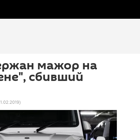
ержан мажор на
ене", сбивший
11.02.2019
)