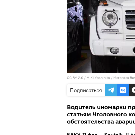
CC BY 2.0
/
MIKI Yoshihito
/
Mercedes Be
Подписаться
Водитель иномарки пр
статьям Уголовного ко
обстоятельства аварии
БАКУ, 11 фев — Sputnik.
В Б