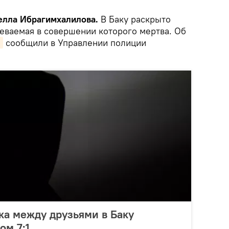
мелла Ибрагимхалилова.
В Баку раскрыто
реваемая в совершении которого мертва. Об
н
сообщили в Управлении полиции
ака между друзьями в Баку
ом 7:1