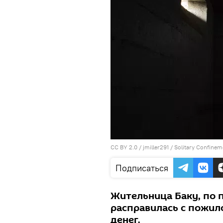
CC BY 2.0
/
jmiller291
/
Solitary Confinem
Подписаться
Жительница Баку, по
расправилась с пожил
денег.