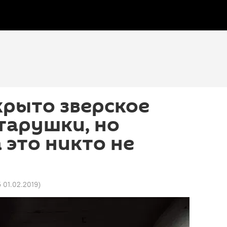
крыто зверское
тарушки, но
 это никто не
5 01.02.2019
)