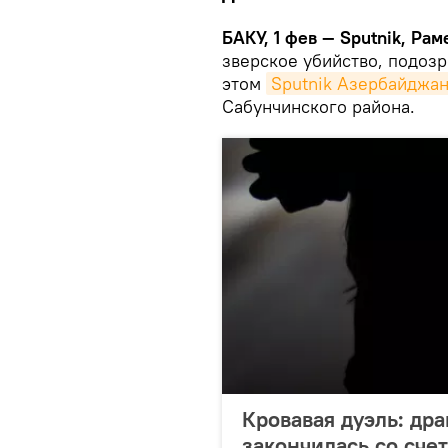
БАКУ, 1 фев — Sputnik, Ра
зверское убийство, подоз
этом
Sputnik Азербайджа
Сабунчинского района.
Кровавая дуэль: др
закончилась со счет