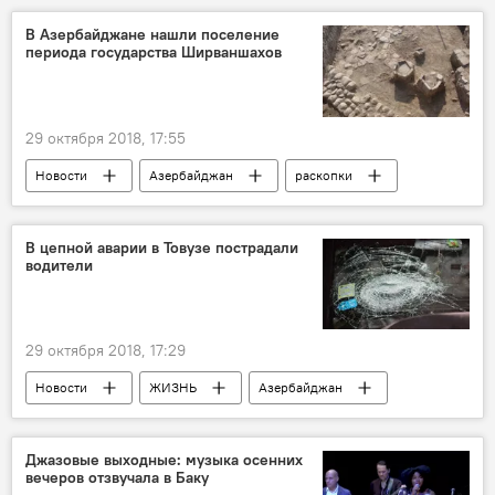
В Азербайджане нашли поселение
периода государства Ширваншахов
29 октября 2018, 17:55
Новости
Азербайджан
раскопки
поселение
период
В цепной аварии в Товузе пострадали
водители
29 октября 2018, 17:29
Новости
ЖИЗНЬ
Азербайджан
Происшествия
Цепная авария
Водители
Джазовые выходные: музыка осенних
вечеров отзвучала в Баку