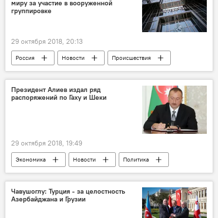
миру за участие в вооруженной
группировке
29 октября 2018, 20:13
Россия
Новости
Происшествия
ЖИЗНЬ
Интерпол
Россия
Азербайджанец
Розыск
Президент Алиев издал ряд
распоряжений по Гаху и Шеки
29 октября 2018, 19:49
Экономика
Новости
Политика
Азербайджан
ЖИЗНЬ
Ильхам Алиев
Гахский район
Чавушоглу: Турция - за целостность
Азербайджана и Грузии
Шеки