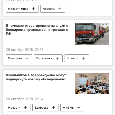
29 октября 2018, 22:21
Новости мира
Новости
Происшествия
ЖИЗНЬ
Италия
Ураган
Ливни
В таможне отреагировали на слухи о
блокировке грузовиков на границе с
РФ
29 октября 2018, 21:48
Политика
Экономика
Новости
Азербайджан
Государственный таможенный комитет АР
Школьников в Азербайджане могут
подвергнуть новому обследованию
Слухи
Грузовик
29 октября 2018, 21:24
Новости
Здоровье
ЖИЗНЬ