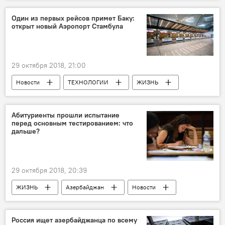
Азербайджан
школьники
обследование
Один из первых рейсов примет Баку:
открыт новый Аэропорт Стамбула
29 октября 2018, 21:00
Новости
ТЕХНОЛОГИИ
ЖИЗНЬ
Экономика
Новости мира
Стамбул
аэропорт
Абитуриенты прошли испытание
перед основным тестированием: что
дальше?
29 октября 2018, 20:39
ЖИЗНЬ
Азербайджан
Новости
Экзамены
Абитуриенты
Тестирование
Россия ищет азербайджанца по всему