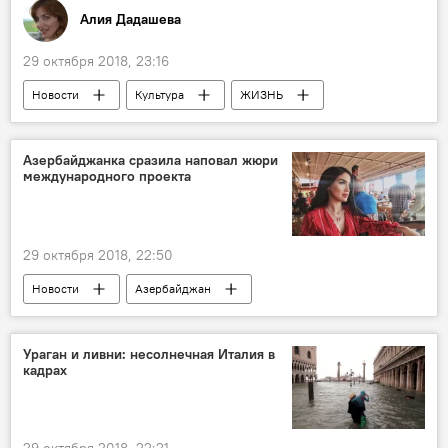
Алия Дадашева
29 октября 2018, 23:16
Новости
Культура
ЖИЗНЬ
Колумнисты
Азербайджанка сразила наповал жюри
международного проекта
29 октября 2018, 22:50
Новости
Азербайджан
Новости мира
Культура
ЖИЗНЬ
"Голос Турции"
жюри
Ураган и ливни: несолнечная Италия в
кадрах
азербайджанка