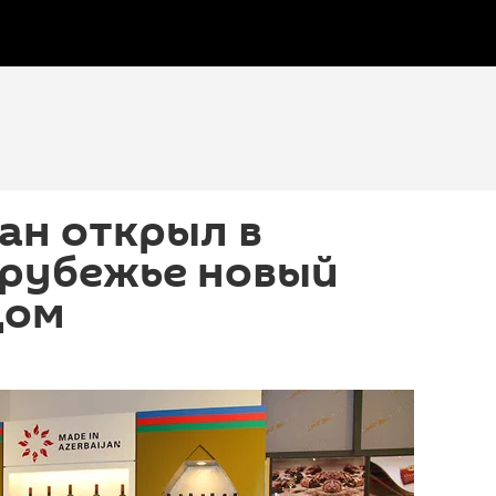
ан открыл в
арубежье новый
дом