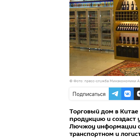
©
Фото: пресс-служба Минэкономики А
Подписаться
Торговый дом в Китае
продукцию и создаст 
Лючжоу информации о
транспортном и логис