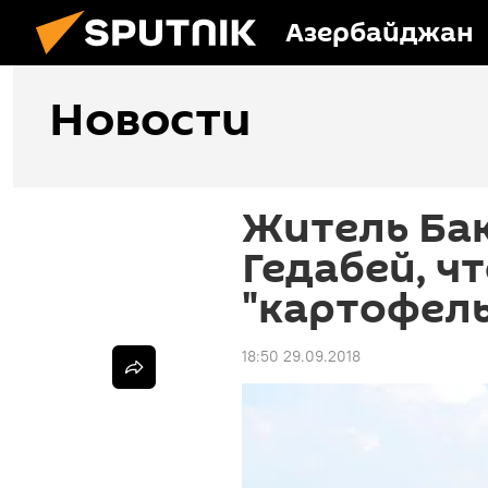
Азербайджан
Новости
Житель Бак
Гедабей, ч
"картофел
18:50 29.09.2018