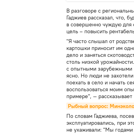
В разговоре с региональ
Гаджиев рассказал, что, б
в совершенно чуждую для с
цель – повысить рентабел
"Я часто слышал от родст
картошки приносит им одн
дело и заняться скотоводс
столь низкой урожайности.
с опытными зарубежными 
ясно. Но люди не захотели
поехать в село и начать с
воспользоваться моим опы
примере", — рассказывает
Рыбный вопрос: Минэколо
По словам Гаджиева, посе
эксплуатировались, при э
не ухаживали: "Мы годами 