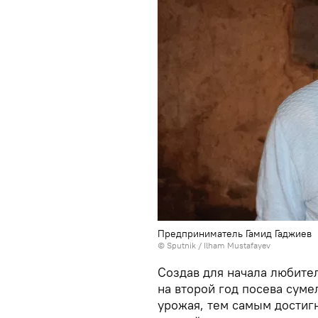
Предприниматель Гамид Гаджиев
© Sputnik / Ilham Mustafayev
Создав для начала любите
на второй год посева суме
урожая, тем самым достиг