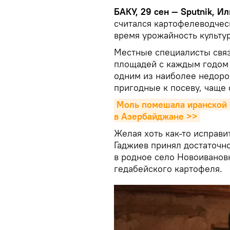
БАКУ, 29 сен — Sputnik, И
считался картофелеводчес
время урожайность культу
Местные специалисты связ
площадей с каждым годом 
одним из наиболее недорог
пригодные к посеву, чаще 
Моль помешала иранской к
в Азербайджане >>
Желая хоть как-то исправи
Гаджиев принял достаточн
в родное село Новоивановк
гедабейского картофеля.