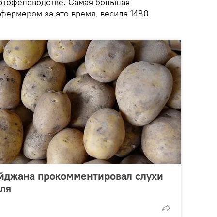
ртофелеводстве. Самая большая
фермером за это время, весила 1480
йджана прокомментировал слухи
еля