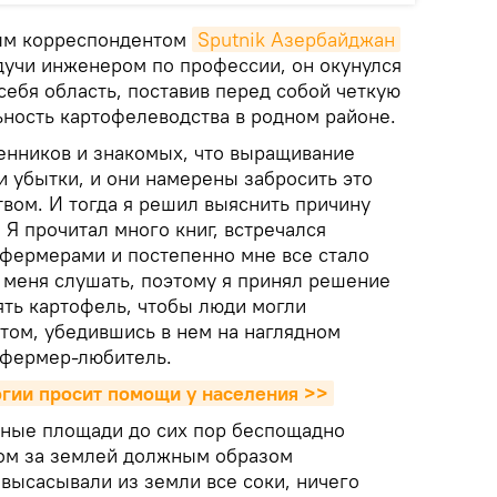
ным корреспондентом
Sputnik Азербайджан
удучи инженером по профессии, он окунулся
ебя область, поставив перед собой четкую
ьность картофелеводства в родном районе.
венников и знакомых, что выращивание
и убытки, и они намерены забросить это
твом. И тогда я решил выяснить причину
 Я прочитал много книг, встречался
фермерами и постепенно мне все стало
 меня слушать, поэтому я принял решение
еять картофель, чтобы люди могли
том, убедившись в нем на наглядном
 фермер-любитель.
гии просит помощи у населения >>
вные площади до сих пор беспощадно
том за землей должным образом
высасывали из земли все соки, ничего