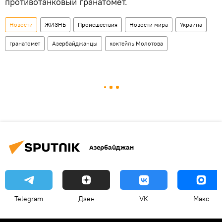
противотанковый гранатомет.
Новости
ЖИЗНЬ
Происшествия
Новости мира
Украина
гранатомет
Азербайджанцы
коктейль Молотова
Азербайджан
Telegram
Дзен
VK
Макс