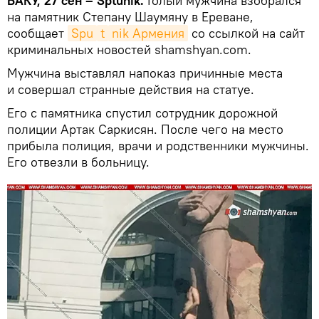
БАКУ, 27 сен – Sptunik.
Голый мужчина взобрался
на памятник Степану Шаумяну в Ереване,
сообщает
Spu
t
nik Армения
со ссылкой на сайт
криминальных новостей shamshyan.com.
Мужчина выставлял напоказ причинные места
и совершал странные действия на статуе.
Его с памятника спустил сотрудник дорожной
полиции Артак Саркисян. После чего на место
прибыла полиция, врачи и родственники мужчины.
Его отвезли в больницу.