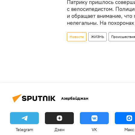
Патрику пришлось соверши
с велосипедистом. Полици
и обращает внимание, что 
нелегальны. На похоронах 
Новости
ЖИЗНЬ
Происшестви
Азербайджан
Telegram
Дзен
VK
Макс