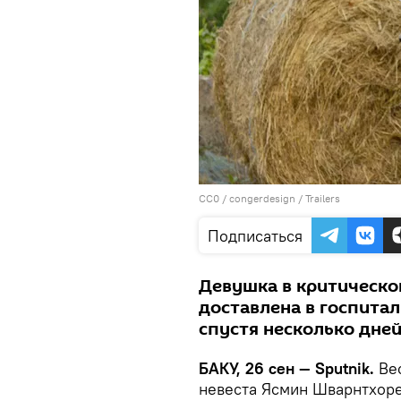
CC0
/
congerdesign
/
Trailers
Подписаться
Девушка в критическо
доставлена в госпитал
спустя несколько дней
БАКУ, 26 сен — Sputnik.
Ве
невеста Ясмин Шварнтхоре