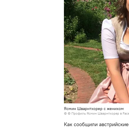
Ясмин Шварнтхорер с женихом
© © Профиль Ясмин Шварнтхорер в Fac
Как сообщили австрийские 