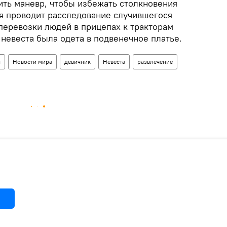
ть маневр, чтобы избежать столкновения
я проводит расследование случившегося
перевозки людей в прицепах к тракторам
невеста была одета в подвенечное платье.
я
Новости мира
девичник
Невеста
развлечение