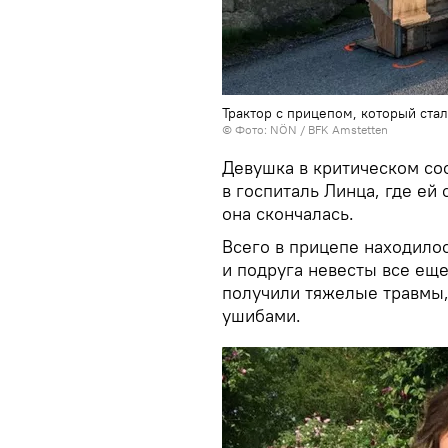
Трактор с прицепом, который ста
©
Фото: NÖN / BFK Amstetten
Девушка в критическом со
в госпиталь Линца, где ей
она скончалась.
Всего в прицепе находило
и подруга невесты все еще
получили тяжелые травмы,
ушибами.