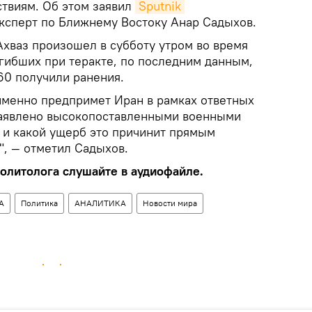
твиям. Об этом заявил
Sputnik 
эксперт по Ближнему Востоку Анар Садыхов.
Ахваз произошел в субботу утром во время
огибших при теракте, по последним данным,
60 получили ранения.
 именно предпримет Иран в рамках ответных
заявлено высокопоставленными военными
 и какой ущерб это причинит прямым
, — отметил Садыхов.
олитолога слушайте в аудиофайле.
А
Политика
АНАЛИТИКА
Новости мира