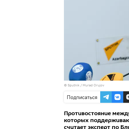
©
Sputnik / Murad Orujov
Подписаться
Противостояние между
которых поддерживают
считает эксперт по Б