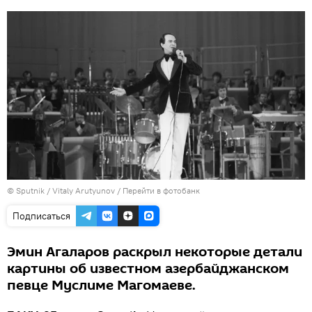
© Sputnik / Vitaly Arutyunov
/
Перейти в фотобанк
Подписаться
Эмин Агаларов раскрыл некоторые детали
картины об известном азербайджанском
певце Муслиме Магомаеве.