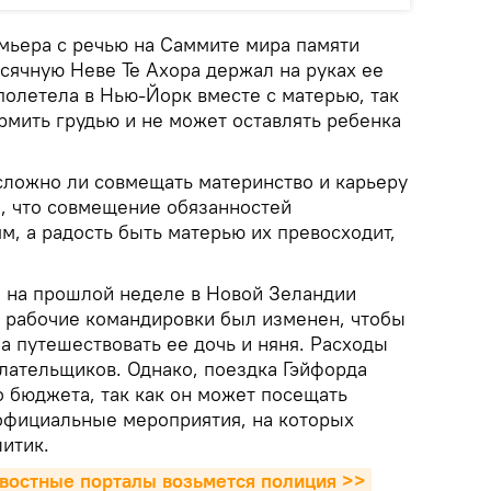
мьера с речью на Саммите мира памяти
ячную Неве Те Ахора держал на руках ее
полетела в Нью-Йорк вместе с матерью, так
рмить грудью и не может оставлять ребенка
сложно ли совмещать материнство и карьеру
а, что совмещение обязанностей
м, а радость быть матерью их превосходит,
о на прошлой неделе в Новой Зеландии
в рабочие командировки был изменен, чтобы
а путешествовать ее дочь и няня. Расходы
плательщиков. Однако, поездка Гэйфорда
о бюджета, так как он может посещать
 официальные мероприятия, на которых
итик.
овостные порталы возьмется полиция >>