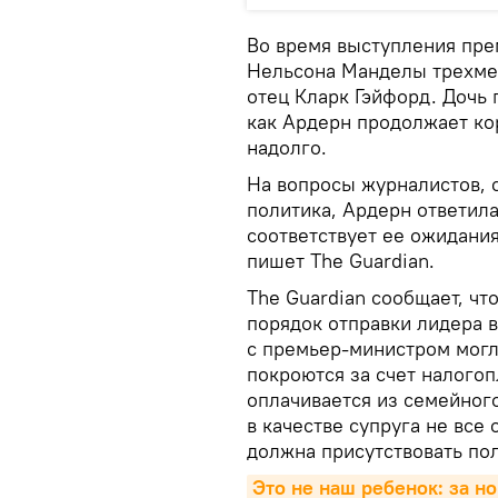
Во время выступления пре
Нельсона Манделы трехмес
отец Кларк Гэйфорд. Дочь 
как Ардерн продолжает ко
надолго.
На вопросы журналистов, 
политика, Ардерн ответил
соответствует ее ожидания
пишет The Guardian.
The Guardian сообщает, чт
порядок отправки лидера 
с премьер-министром могл
покроются за счет налого
оплачивается из семейног
в качестве супруга не все
должна присутствовать пол
Это не наш ребенок: за н