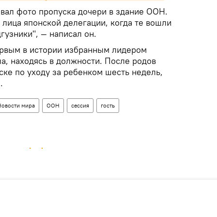
овал фото пропуска дочери в здание ООН.
л лица японской делегации, когда те вошли
гузники", — написал он.
ервым в истории избранным лидером
ла, находясь в должности. После родов
ске по уходу за ребенком шесть недель,
.
Новости мира
ООН
сессия
гость