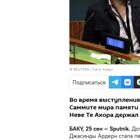
©
REUTERS
/ Carlo Allegri
Подписаться
Во время выступления
Саммите мира памяти
Неве Те Ахора держал 
БАКУ, 25 сен — Sputnik.
До
Джасинды Ардерн стала п