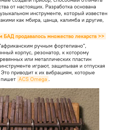
тва от настоящих. Разработка основана
узыкальном инструменте, который известен
акими как мбира, цанца, калимба и другие,
м БАД продавалось множество лекарств >>
"африканским ручным фортепиано",
нный корпус, резонатор, к которому
ревянных или металлических пластин
 инструменте играют, защипывая и отпуская
 Это приводит к их вибрациям, которые
, пишет
ACS Omega
.