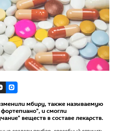
изменили мбиру, также называемую
фортепиано", и смогли
чание" веществ в составе лекарств.
еные создали прибор, способный отличить