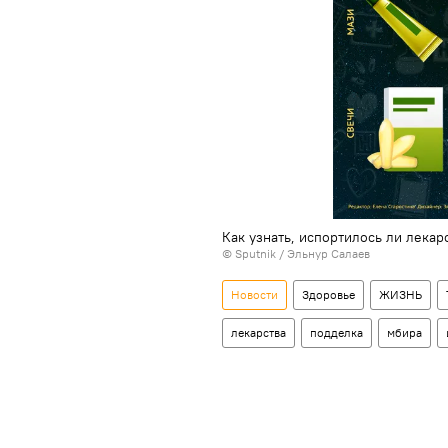
Как узнать, испортилось ли лекар
© Sputnik / Эльнур Салаев
Новости
Здоровье
ЖИЗНЬ
лекарства
подделка
мбира