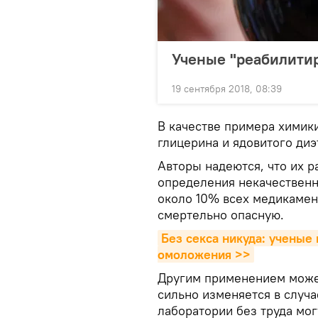
Ученые "реабилитир
19 сентября 2018, 08:39
В качестве примера химик
глицерина и ядовитого диэ
Авторы надеются, что их р
определения некачественны
около 10% всех медикамен
смертельно опасную.
Без секса никуда: ученые 
омоложения >>
Другим применением может
сильно изменяется в случ
лаборатории без труда мо