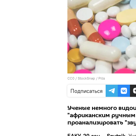
CC0
/
StockSnap
/
Pills
Подписаться
Ученые немного видо
"африканским ручным 
проанализировать "зву
БАКУ, 20 сен — Sputnik.
Уч