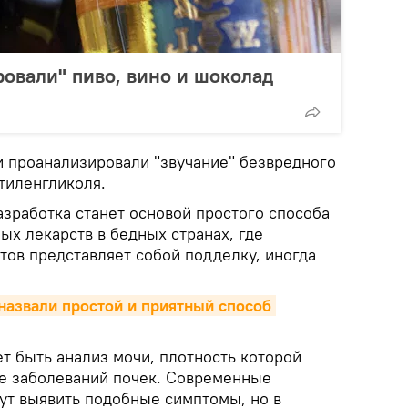
овали" пиво, вино и шоколад
и проанализировали "звучание" безвредного
тиленгликоля.
азработка станет основой простого способа
х лекарств в бедных странах, где
тов представляет собой подделку, иногда
назвали простой и приятный способ 
 быть анализ мочи, плотность которой
ае заболеваний почек. Современные
гут выявить подобные симптомы, но в