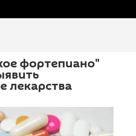
кое фортепиано"
ыявить
е лекарства