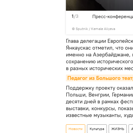
1
/3
зия"
Пресс-конференци
©
Sputnik / Kemale Aliyeva
Глава делегации Европейс
Янкаускас отметил, что он
именно на Азербайджане, 
сохранению исторического 
в разных исторических мес
Педагог из Большого теат
Поддержку проекту оказал
Польши, Венгрии, Германи
десяти дней в рамках фест
выставки, конкурсы, показ
известные музыканты, худ
Новости
Культура
ЖИЗНЬ