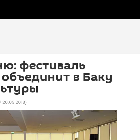
ню: фестиваль
 объединит в Баку
льтуры
7 20.09.2018
)