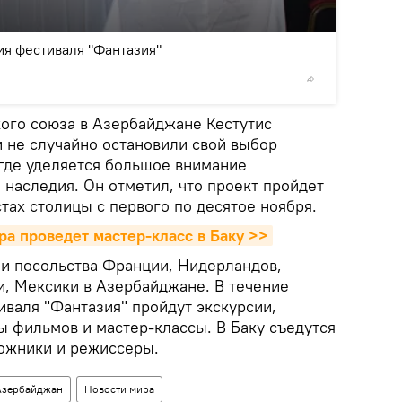
2
/3
я фестиваля "Фантазия"
©
Sputnik
кого союза в Азербайджане Кестутис
и не случайно остановили свой выбор
где уделяется большое внимание
наследия. Он отметил, что проект пройдет
тах столицы с первого по десятое ноября.
ра проведет мастер-класс в Баку >>
и посольства Франции, Нидерландов,
и, Мексики в Азербайджане. В течение
иваля "Фантазия" пройдут экскурсии,
ы фильмов и мастер-классы. В Баку съедутся
ожники и режиссеры.
Азербайджан
Новости мира