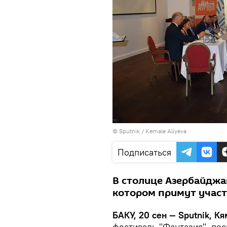
©
Sputnik / Kemale Aliyeva
Подписаться
В столице Азербайджа
котором примут участ
БАКУ, 20 сен — Sputnik, К
фестиваль "Фантазия", по