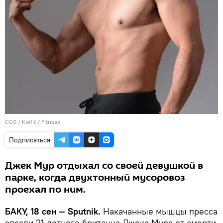
CC0
/
Keifit
/
Fitness
Подписаться
Джек Мур отдыхал со своей девушкой в
парке, когда двухтонный мусоровоз
проехал по ним.
БАКУ, 18 сен — Sputnik.
Накачанные мышцы пресса
спасли 21-летнего британца Джека Мура от смерти