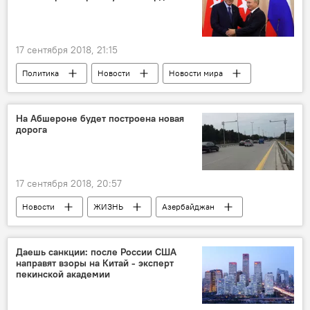
Министерство экологии и природных ресурсов АР
Браконьеры
Ружье
деньги
17 сентября 2018, 21:15
Политика
Новости
Новости мира
Экономика
Россия
переговоры
На Абшероне будет построена новая
дорога
17 сентября 2018, 20:57
Новости
ЖИЗНЬ
Азербайджан
Экономика
Даешь санкции: после России США
направят взоры на Китай - эксперт
пекинской академии