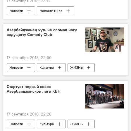
17 сентября 2018, 23:12
Новости
Новости мира
Экономика
Европейский центральный банк (ЕЦБ)
Азербайджанец чуть не сломал ногу
ведущему Comedy Club
Банкноты
евро
17 сентября 2018, 22:50
Новости
Культура
ЖИЗНЬ
Азербайджан
Россия
Эмиль Мамедов
Азербайджанец
Стартует первый сезон
Азербайджанской лиги КВН
Comedy Club
17 сентября 2018, 22:28
Новости
Культура
ЖИЗНЬ