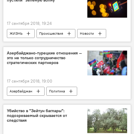
17 сентября 2018, 19:24
ЖИЗНЬ
Происшествия
Новости
Азербайджано-турецкие отношения —
это не только сотрудничество
стратегических партнеров
17 сентября 2018, 19:00
Азербайджан
Политика
Пресс-центр
Новости
Новости мира
Убийство в "Зейтун баглары":
подозреваемый скрывается от
следствия