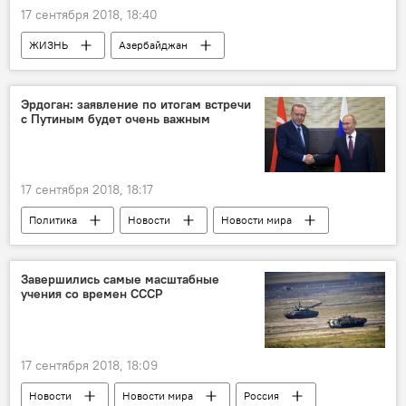
17 сентября 2018, 18:40
ЖИЗНЬ
Азербайджан
Происшествия
Новости
"Зейтун баглары"
Подозреваемый
Эрдоган: заявление по итогам встречи
с Путиным будет очень важным
следствие
17 сентября 2018, 18:17
Политика
Новости
Новости мира
Россия
Сочи
заявление
встреча
Завершились самые масштабные
учения со времен СССР
17 сентября 2018, 18:09
Новости
Новости мира
Россия