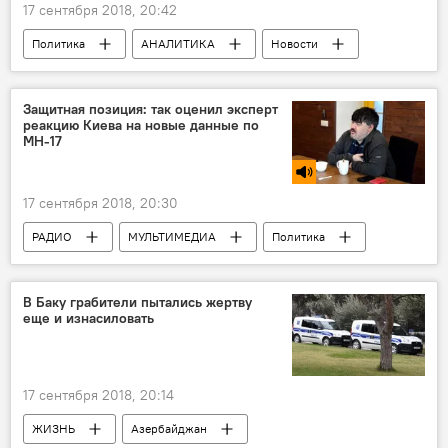
17 сентября 2018, 20:42
Политика
АНАЛИТИКА
Новости
Новости мира
Экономика
Россия
Россия
США
Китай
Защитная позиция: так оценил эксперт
реакцию Киева на новые данные по
санкции
МН-17
17 сентября 2018, 20:30
РАДИО
МУЛЬТИМЕДИА
Политика
АНАЛИТИКА
Новости
Новости мира
Россия
В Баку грабители пытались жертву
еще и изнасиловать
17 сентября 2018, 20:14
ЖИЗНЬ
Азербайджан