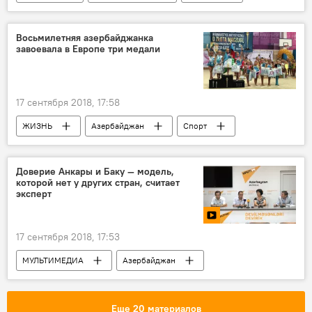
учения
СССР
Военные
времена
маневры
Восьмилетняя азербайджанка
завоевала в Европе три медали
17 сентября 2018, 17:58
ЖИЗНЬ
Азербайджан
Спорт
Новости
Доверие Анкары и Баку — модель,
которой нет у других стран, считает
эксперт
17 сентября 2018, 17:53
МУЛЬТИМЕДИА
Азербайджан
Политика
Видео
Новости
Еще 20 материалов