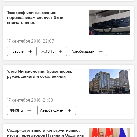
Азербайджан
КВН
Сезон
Лига
Тахограф или наказание:
перевозчикам следует быть
внимательнее
17 сентября 2018, 22:07
Новости
ЖИЗНЬ
Азербайджан
ТЕХНОЛОГИИ
Экономика
тахограф
Наказание
перевозчики
Улов Минэкологии: браконьеры,
ружья, деньги и сокольничий
17 сентября 2018, 21:39
ЖИЗНЬ
Азербайджан
Происшествия
Новости
Экономика
Содержательные и конструктивные:
итоги переговоров Путина и Эрдогана