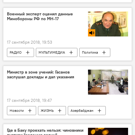
Происшествия
Новости
Баку
грабители
Жертва
Изнасилование
Военный эксперт оценил данные
Минобороны РФ по МН-17
17 сентября 2018, 19:53
РАДИО
МУЛЬТИМЕДИА
Политика
АНАЛИТИКА
Новости
Новости мира
Министр в зоне учений: Гасанов
заслушал доклады и дал указания
17 сентября 2018, 19:47
Новости
ЖИЗНЬ
Азербайджан
Политика
Где в Баку проехать нельзя: чиновники
пустили "зеленую волну"