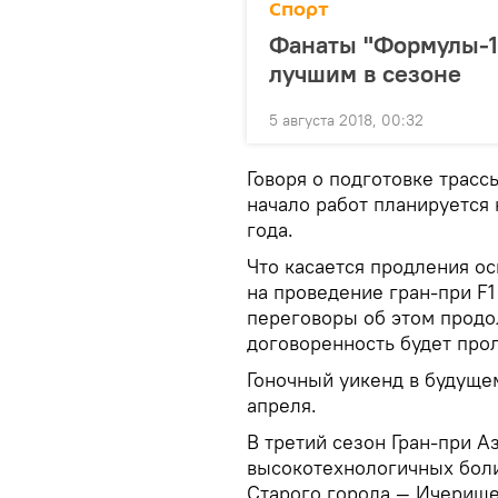
Спорт
Фанаты "Формулы-1
лучшим в сезоне
5 августа 2018, 00:32
Говоря о подготовке трассы
начало работ планируется 
года.
Что касается продления ос
на проведение гран-при F1
переговоры об этом продол
договоренность будет про
Гоночный уикенд в будуще
апреля.
В третий сезон Гран-при А
высокотехнологичных боли
Старого города — Ичерише