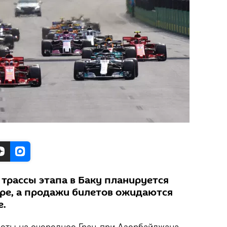
трассы этапа в Баку планируется
бре, а продажи билетов ожидаются
е.
еты на очередное Гран-при Азербайджана