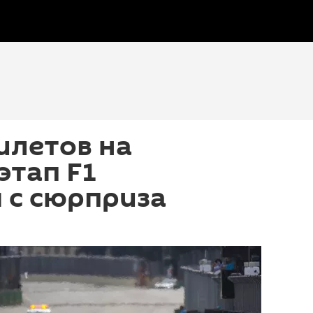
илетов на
этап F1
 с сюрприза