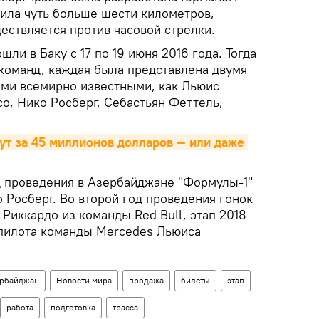
вила чуть больше шести километров,
ествляется против часовой стрелки.
ли в Баку с 17 по 19 июня 2016 года. Тогда
 команд, каждая была представлена двумя
кими всемирно известными, как Льюис
о, Нико Росберг, Себастьян Феттель,
ут за 45 миллионов долларов — или даже 
 проведения в Азербайджане "Формулы-1"
о Росберг. Во второй год проведения гонок
Риккардо из команды Red Bull, этап 2018
пилота команды Mercedes Льюиса
рбайджан
Новости мира
продажа
билеты
этап
работа
подготовка
трасса