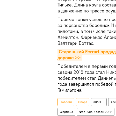
Тильке. Длина круга соста
а движение по трассе осущ
Первые гонки успешно прош
за первенство боролись 11
пилотами, в том числе та
Хэмилтон, Фернандо Алонс
Валттери Боттас.
Старенький Ferrari продад
дороже >>
Победителем в первый год
сезона 2016 года стал Ник
победителем стал Даниэль 
года завершился победой 
Гамильтона.
Новости
Спорт
ЖИЗНЬ
Азе
Сюрприз
Формула 1: сезон 2022