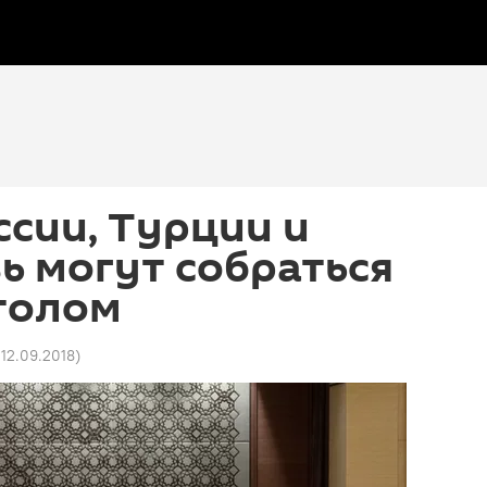
сии, Турции и
ь могут собраться
толом
 12.09.2018
)