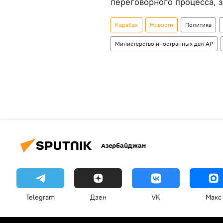
переговорного процесса, 
Карабах
Новости
Политика
Министерство иностранных дел АР
Азербайджан
Telegram
Дзен
VK
Макс