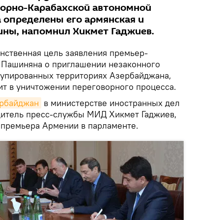
горно-Карабахской автономной
 определены его армянская и
ны, напомнил Хикмет Гаджиев.
нственная цель заявления премьер-
 Пашиняна о приглашении незаконного
купированных территориях Азербайджана,
ит в уничтожении переговорного процесса.
ербайджан
в министерстве иностранных дел
одитель пресс-службы МИД Хикмет Гаджиев,
премьера Армении в парламенте.