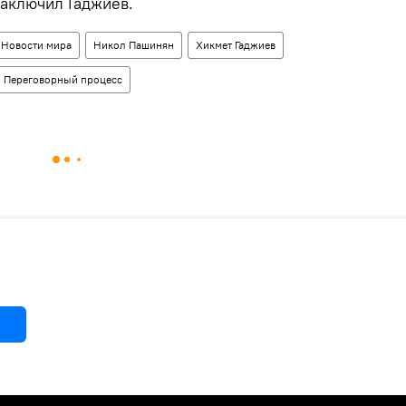
заключил Гаджиев.
Новости мира
Никол Пашинян
Хикмет Гаджиев
Переговорный процесс