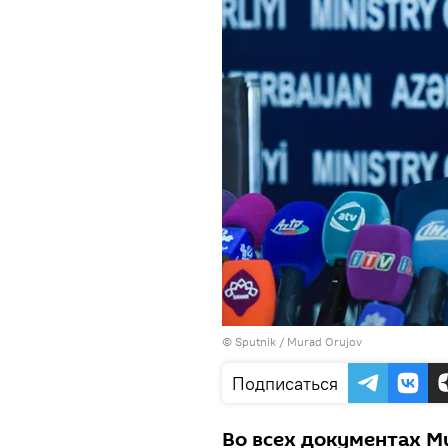
©
Sputnik / Murad Orujov
Подписаться
Во всех документах М