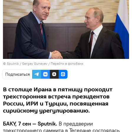
© Sputnik / Sergey Guneyev
/
Перейти в фотобанк
Подписаться
В столице Ирана в пятницу проходит
трехсторонняя встреча президентов
России, ИРИ и Турции, посвященная
сирийскому урегулированию.
БАКУ, 7 сен — Sputnik.
В преддверии
трехстороннего саммита в Тегеране состоялась