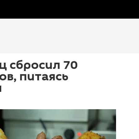
ц сбросил 70
в, питаясь
м