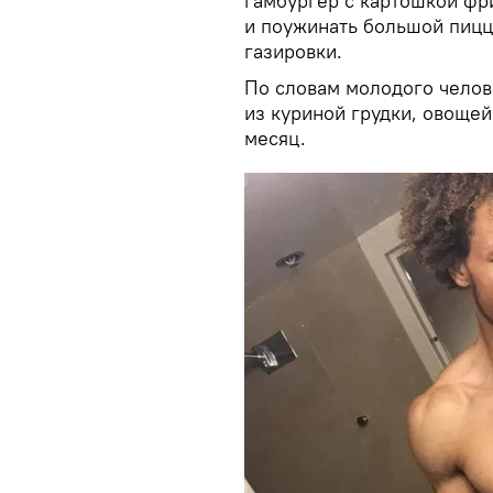
гамбургер с картошкой фри
и поужинать большой пицц
газировки.
По словам молодого челове
из куриной грудки, овощей
месяц.