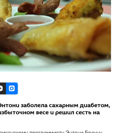
 Энтони заболела сахарным диабетом,
избыточном весе и решил сесть на
риканскому программисту Энтони Брауну