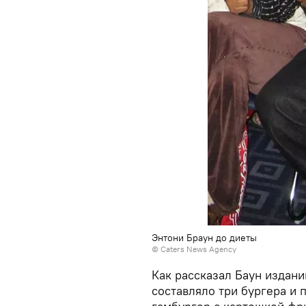
Энтони Браун до диеты
©
Caters News Agency
Как рассказал Баун издани
составляло три бургера и 