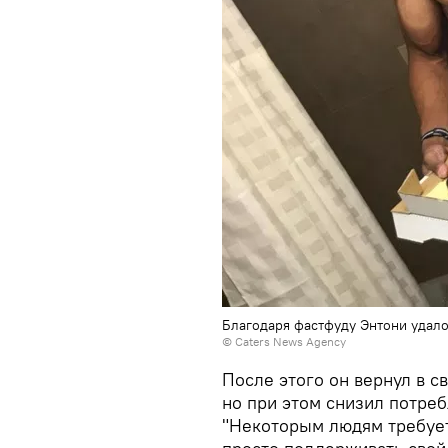
Благодаря фастфуду Энтони удало
©
Caters News Agency
После этого он вернул в 
но при этом снизил потреб
"Некоторым людям требует