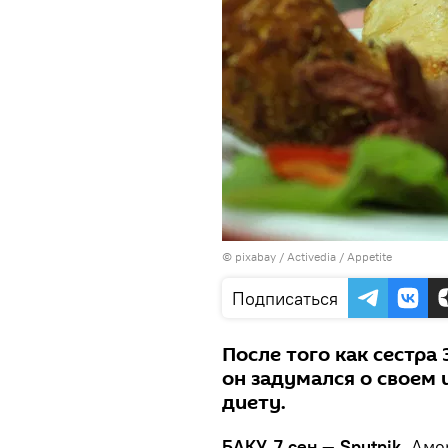
© pixabay /
Activedia
/
Appetite
Подписаться
После того как сестра
он задумался о своем 
диету.
БАКУ, 7 сен — Sputnik.
Аме