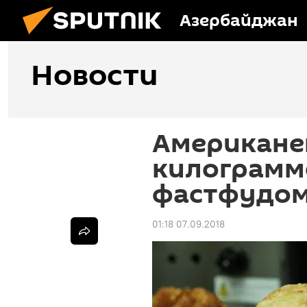
Азербайджан
Новости
Американе
килограммо
фастфудо
01:18 07.09.2018