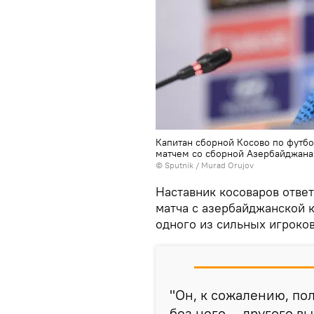
Капитан сборной Косово по футб
матчем со сборной Азербайджана. 
©
Sputnik / Murad Orujov
Наставник косоваров ответ
матча с азербайджанской 
одного из сильных игроко
"Он, к сожалению, по
без него — другого в