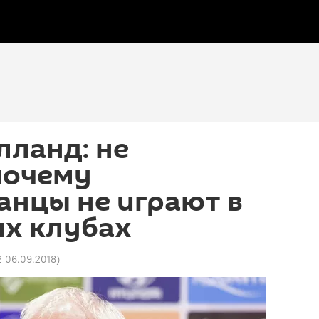
лланд: не
почему
анцы не играют в
их клубах
2 06.09.2018
)