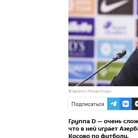
©
Sputnik / Murad Orujov
Подписаться
Группа D — очень сложн
что в ней играет Азер
Косово по футболу.