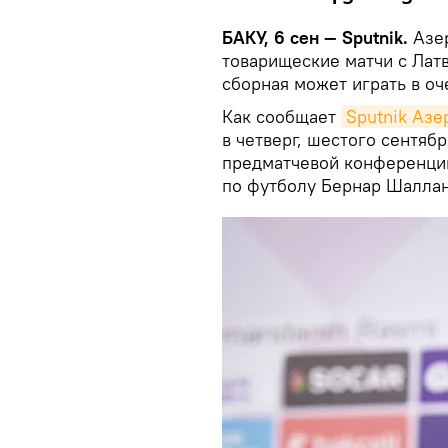
БАКУ, 6 сен — Sputnik.
Азе
товарищеские матчи с Латв
сборная может играть в о
Как сообщает
Sputnik Аз
в четверг, шестого сентяб
предматчевой конференции
по футболу Бернар Шалла