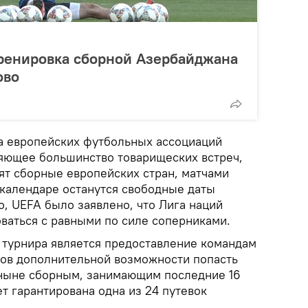
тренировка сборной Азербайджана
ово
а европейских футбольных ассоциаций
яющее большинство товарищеских встреч,
ят сборные европейских стран, матчами
 календаре останутся свободные даты
о, UEFA было заявлено, что Лига наций
ваться с равными по силе соперниками.
турнира является предоставление командам
нов дополнительной возможности попасть
тныне сборным, занимающим последние 16
ет гарантирована одна из 24 путевок