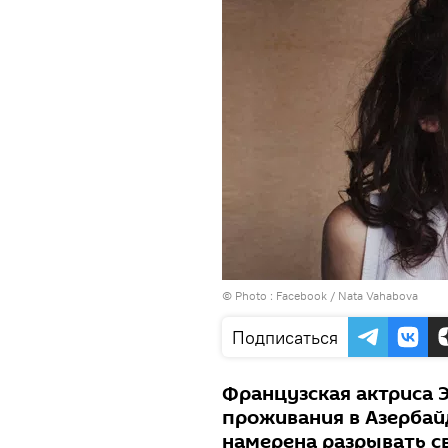
© Photo :
Facebook / Nata Vahabova
Подписаться
Французская актриса 
проживания в Азербай
намерена разрывать с