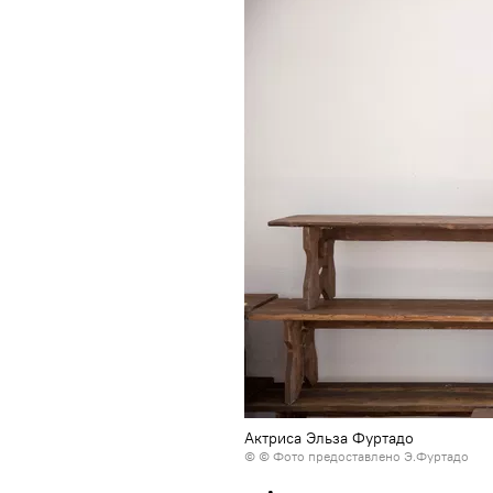
Актриса Эльза Фуртадо
© © Фото предоставлено Э.Фуртадо