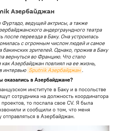
tnik Азербайджан
Фуртадо, ведущей актрисы, а также
зербайджанского андерграундного театра
 после переезда в Баку. Она устроилась
комилась с огромным числом людей и самое
а бакинских зрителей. Однако, прожив в Баку
ла вернуться во Францию. Что стало
 как Азербайджан повлиял на ее жизнь,
 в интервью
Sputnik Азербайджан
.
вы оказались в Азербайджане?
ранцузском институте в Баку и в посольстве
щут сотрудника на должность координатора
 проектов, то послала свое CV. Я была
озвонили и сообщили о том, что меня
гу отправляться в Азербайджан.