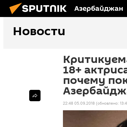
Азербайджан
Новости
Критикуема
18+ актрис
почему по
Азербайдж
22:48 05.09.2018
(обновлено:
13: