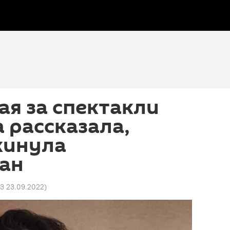
я за спектакли
а рассказала,
кинула
ан
43 23.09.2022
)