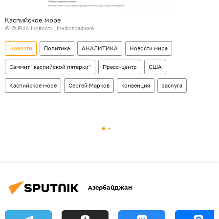
Каспийское море
© © РИА Новости, Инфографика
Новости
Политика
АНАЛИТИКА
Новости мира
Саммит "каспийской пятерки"
Пресс-центр
США
Каспийское море
Сергей Марков
конвенция
заслуга
Азербайджан