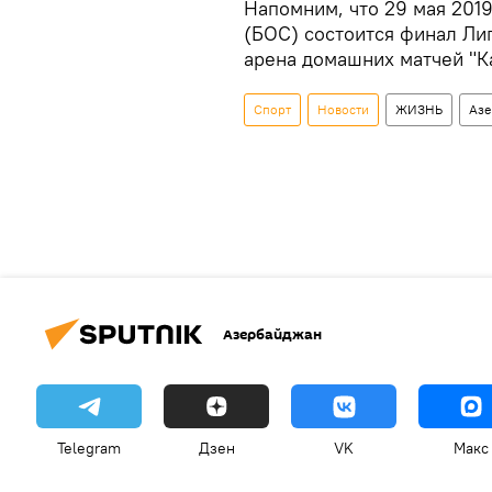
Напомним, что 29 мая 201
(БОС) состоится финал Лиг
арена домашних матчей "К
Спорт
Новости
ЖИЗНЬ
Азе
Азербайджан
Telegram
Дзен
VK
Макс