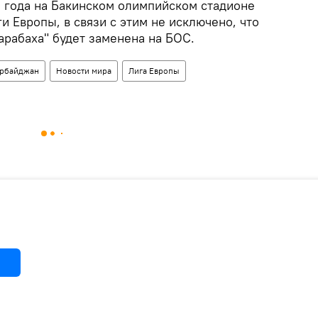
9 года на Бакинском олимпийском стадионе
и Европы, в связи с этим не исключено, что
арабаха" будет заменена на БОС.
рбайджан
Новости мира
Лига Европы