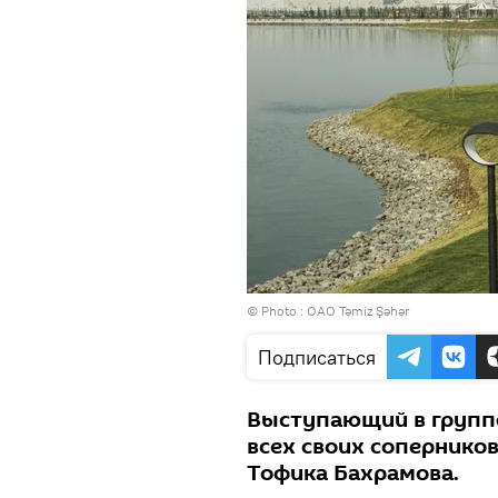
© Photo :
ОАО Təmiz Şəhər
Подписаться
Выступающий в группе
всех своих сопернико
Тофика Бахрамова.