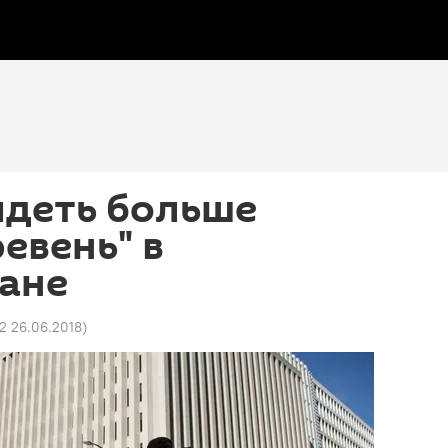
идеть больше
евень" в
ане
02 26.06.2018
)