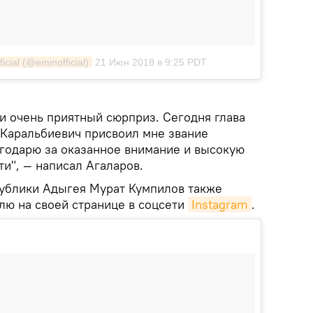
cial (@eminofficial)
21 Июн 2018 в 9:25 PDT
и очень приятный сюрприз. Сегодня глава
Каральбиевич присвоил мне звание
агодарю за оказанное внимание и высокую
и", — написал Агаларов.
публики Адыгея Мурат Кумпилов также
лю на своей странице в соцсети
Instagram
.