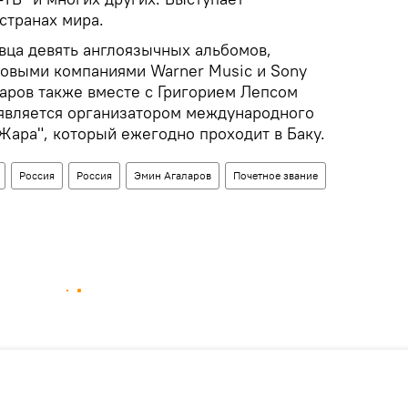
странах мира.
вца девять англоязычных альбомов,
овыми компаниями Warner Music и Sony
ларов также вместе с Григорием Лепсом
является организатором международного
Жара", который ежегодно проходит в Баку.
Россия
Россия
Эмин Агаларов
Почетное звание