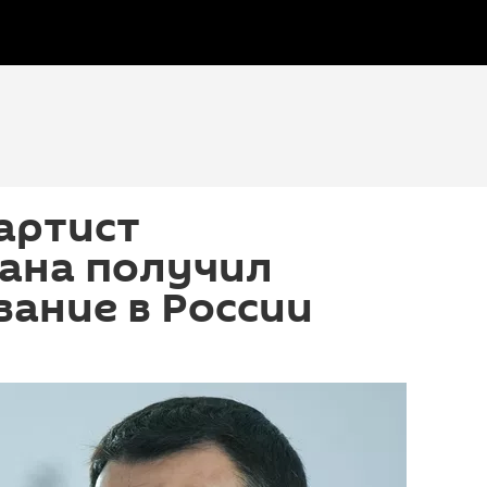
артист
ана получил
вание в России