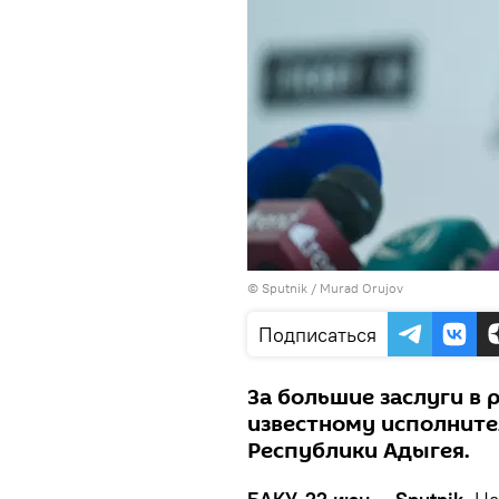
©
Sputnik / Murad Orujov
Подписаться
За большие заслуги в 
известному исполните
Республики Адыгея.