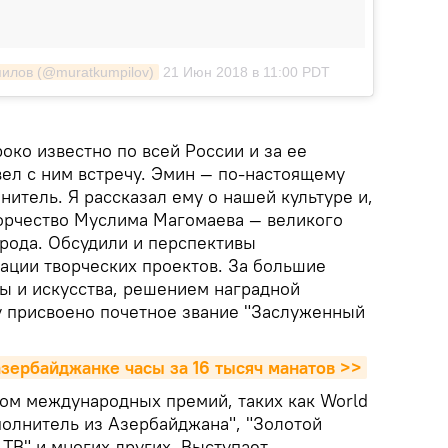
илов (@muratkumpilov)
21 Июн 2018 в 11:00 PDT
ко известно по всей России и за ее
вел с ним встречу. Эмин — по-настоящему
нитель. Я рассказал ему о нашей культуре и,
орчество Муслима Магомаева — великого
рода. Обсудили и перспективы
зации творческих проектов. За большие
ры и искусства, решением наградной
 присвоено почетное звание "Заслуженный
зербайджанке часы за 16 тысяч манатов >>
том международных премий, таких как World
полнитель из Азербайджана", "Золотой
ТВ" и многих других. Выступает