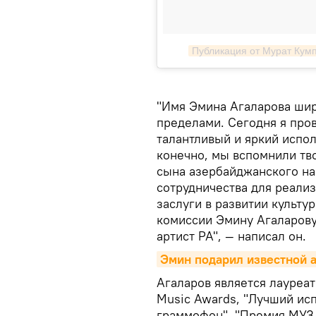
Публикация от Мурат Кумп
"Имя Эмина Агаларова широ
пределами. Сегодня я про
талантливый и яркий испол
конечно, мы вспомнили тв
сына азербайджанского на
сотрудничества для реали
заслуги в развитии культу
комиссии Эмину Агаларову
артист РА", — написал он.
Эмин подарил известной а
Агаларов является лауреа
Music Awards, "Лучший ис
граммофон", "Премия МУЗ-