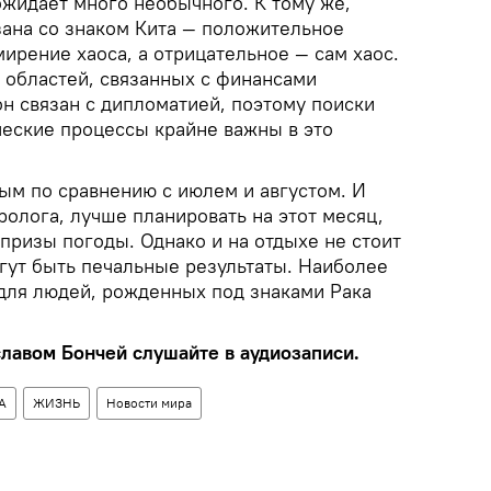
ожидает много необычного. К тому же,
зана со знаком Кита — положительное
ирение хаоса, а отрицательное — сам хаос.
 областей, связанных с финансами
н связан с дипломатией, поэтому поиски
еские процессы крайне важны в это
ым по сравнению с июлем и августом. И
ролога, лучше планировать на этот месяц,
призы погоды. Однако и на отдыхе не стоит
огут быть печальные результаты. Наиболее
 для людей, рожденных под знаками Рака
славом Бончей слушайте в аудиозаписи.
А
ЖИЗНЬ
Новости мира