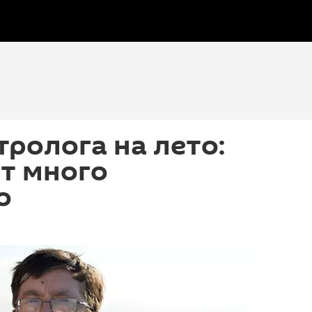
тролога на лето:
т много
о