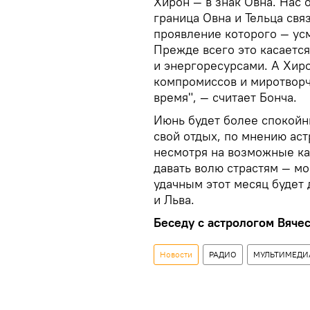
Хирон — в знак Овна. Нас 
граница Овна и Тельца свя
проявление которого — усм
Прежде всего это касается
и энергоресурсами. А Хиро
компромиссов и миротворч
время", — считает Бонча.
Июнь будет более спокойн
свой отдых, по мнению аст
несмотря на возможные ка
давать волю страстям — м
удачным этот месяц будет
и Льва.
Беседу с астрологом Вяче
Новости
РАДИО
МУЛЬТИМЕДИ