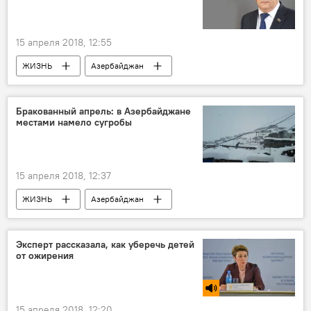
Удар западной коалиции по Сирии
15 апреля 2018, 12:55
ЖИЗНЬ
Азербайджан
Происшествия
События и даты
Новости
Бракованный апрель: в Азербайджане
местами намело сугробы
15 апреля 2018, 12:37
ЖИЗНЬ
Азербайджан
Происшествия
Новости
апрель
сугробы
бракованный
Эксперт рассказала, как уберечь детей
от ожирения
15 апреля 2018, 12:20