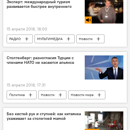
Эксперт: международный туризм
развивается быстрее внутреннего
15 апреля 2018, 18:00
РАДИО
МУЛЬТИМЕДИА
Новости
ЖИЗНЬ
Новости мира
Столтенберг: разногласия Турции с
членами НАТО не касаются альянса
15 апреля 2018, 17:31
Политика
Новости
Новости мира
Турция
Генеральный секретарь НАТО Йенс Столтенберг
Без кистей рук и ступней: как китаянка
ухаживает за столетней мамой
Североатлантический альянс
Разногласия