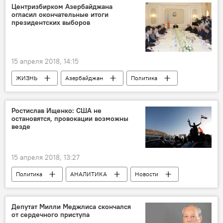
Новости мира
Центризбирком Азербайджана
огласил окончательные итоги
президентских выборов
15 апреля 2018, 14:15
ЖИЗНЬ
Азербайджан
Политика
Новости
Центральная избирательная комиссия АР
Ростислав Ищенко: США не
остановятся, провокации возможны
выборы
Президентские выборы
везде
Итоги
Миссия невыполнима: провал ОБСЕ в Азербайджане
15 апреля 2018, 13:27
Выборы президента в Азербайджане
Политика
АНАЛИТИКА
Новости
Новости мира
Россия
Сирия
Россия
США
Ростислав Ищенко
Депутат Милли Меджлиса скончался
от сердечного приступа
провокация