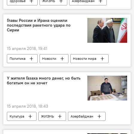
Здоровье
ЖИЗНЬ
Азербайджан
Новости
Экономика
Колумнисты
Абшеронский полуостров
Спасение
Главы России и Ирана оценили
последствия ракетного удара по
Жильцы
проблемы
центурион
Сирии
15 апреля 2018, 19:41
Политика
Новости
Новости мира
Россия
Россия
Иран
Сирия
Ракетная атака
У жителя Газаха много денег, но быть
богатым он не хочет
Удар западной коалиции по Сирии
15 апреля 2018, 18:43
Культура
ЖИЗНЬ
Азербайджан
Новости