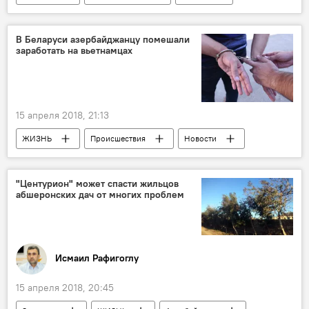
Новости
В Беларуси азербайджанцу помешали
заработать на вьетнамцах
15 апреля 2018, 21:13
ЖИЗНЬ
Происшествия
Новости
Новости мира
Беларусь
Гражданин Азербайджана
нелегалы
"Центурион" может спасти жильцов
абшеронских дач от многих проблем
бизнес
Исмаил Рафигоглу
15 апреля 2018, 20:45