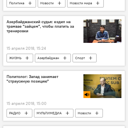
Политика
Новости
Новости мира
Россия
Россия
США
Сирия
удар
атака
Азербайджанский судья: ездил на
трамвае "зайцем", чтобы платить за
Законодательство
тренировки
Удар западной коалиции по Сирии
15 апреля 2018, 15:24
ЖИЗНЬ
Азербайджан
Спорт
Новости
Судья
Трамвай
заяц
тренировки
Политолог: Запад занимает
"страусиную позицию"
15 апреля 2018, 15:00
РАДИО
МУЛЬТИМЕДИА
Новости
Политика
АНАЛИТИКА