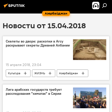
Азербайджан
Новости от 15.04.2018
Скелеты во дворе: раскопки в Агсу
раскрывают секреты Древней Албании
15 апреля 2018, 23:04
Культура
ЖИЗНЬ
Азербайджан
Новости
Албания
Агсу
раскопки
Скелет
секрет
Лига арабских государств требует
расследования "химатак" в Сирии
двор