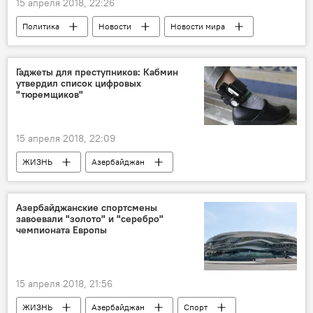
15 апреля 2018, 22:26
Политика
Новости
Новости мира
Удар западной коалиции по Сирии
Гаджеты для преступников: Кабмин
утвердил список цифровых
"тюремщиков"
15 апреля 2018, 22:09
ЖИЗНЬ
Азербайджан
Происшествия
ТЕХНОЛОГИИ
Новости
Кабинет министров АР
Азербайджанские спортсмены
завоевали "золото" и "серебро"
Гаджет
преступники
тюремщик
чемпионата Европы
15 апреля 2018, 21:56
ЖИЗНЬ
Азербайджан
Спорт