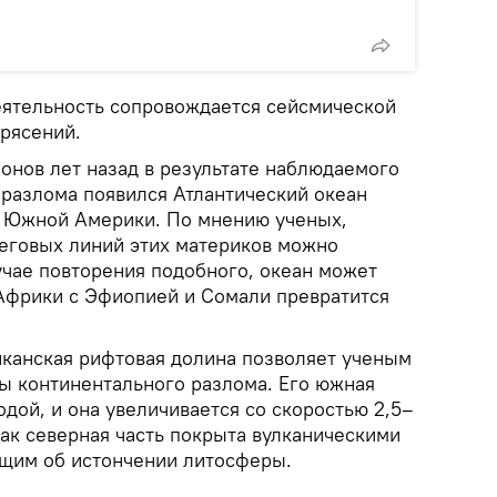
ятельность сопровождается сейсмической
трясений.
онов лет назад в результате наблюдаемого
 разлома появился Атлантический океан
и Южной Америки. По мнению ученых,
еговых линий этих материков можно
учае повторения подобного, океан может
 Африки с Эфиопией и Сомали превратится
канская рифтовая долина позволяет ученым
ы континентального разлома. Его южная
одой, и она увеличивается со скоростью 2,5–
 как северная часть покрыта вулканическими
щим об истончении литосферы.