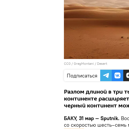
CC0
/
GregMontani
/
Desert
Подписаться
Разлом длиной в три 
континенте расширяет
черный континент може
БАКУ, 31 мар — Sputnik.
Во
со скоростью шесть–семь 