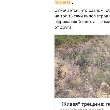
планета
.
Отмечается, что разлом, 
на три тысячи километров 
африканской плиты — сома
от друга.
"Живая" трещина: 