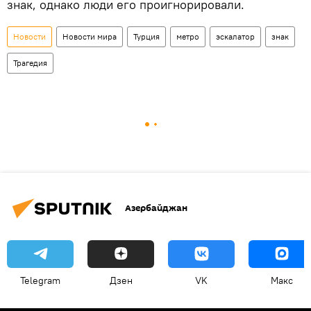
знак, однако люди его проигнорировали.
Новости
Новости мира
Турция
метро
эскалатор
знак
Трагедия
Азербайджан
Telegram
Дзен
VK
Макс