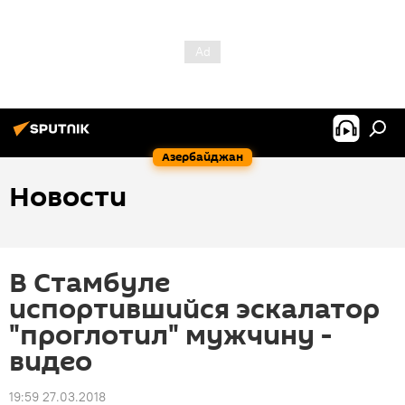
Азербайджан
Новости
В Стамбуле
испортившийся эскалатор
"проглотил" мужчину -
видео
19:59 27.03.2018