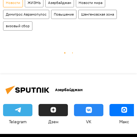
Новости
ЖИЗНЬ
Азербайджан
Новости мира
Димитрос Аврамопулос
Повышение
Шенгеновская зона
визовый сбор
Азербайджан
Telegram
Дзен
VK
Макс