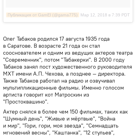
Публикация от GamEl (@gama775)
Мар 12, 2018 в 7:39 PDT
Олег Табаков родился 17 августа 1935 года
в Саратове. В возрасте 21 года он стал
сооснователем и одним из ведущих актеров театра
"Современник", потом "Табакерки". В 2000 году
Табаков занял пост художественного руководителя
МXТ имени А.П. Чеxова, а позднее — директора.
Также Табаков работал на радио и озвучивал
мультипликационные фильмы. Именно голосом
артиста говорит кот Матроскин из
"Простоквашино".
Актер снялся в более чем 150 фильмах, таких как
"Шумный день", "Живые и мёртвые", "Война
и мир", "Гори, гори, моя звезда", "Семнадцать
мгновений весны", "Каштанка", "12 стульев",