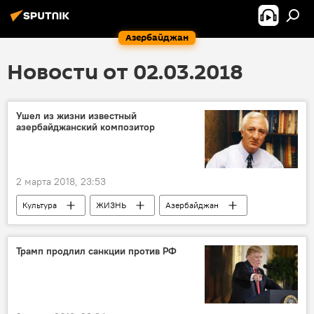
Азербайджан
Новости от 02.03.2018
Ушел из жизни известный
азербайджанский композитор
2 марта 2018, 23:53
Культура
ЖИЗНЬ
Азербайджан
События и даты
Новости
Таир Акпер
Трамп продлил санкции против РФ