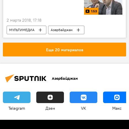
Изменение графика работы
Трагедия
сетка эфира
1:53
Пожар в бакинском наркодиспансере
2 марта 2018, 17:18
МУЛЬТИМЕДИА
Азербайджан
Пресс-центр
Видео
Новости
Россия
Еще 20 материалов
Азербайджан
Telegram
Дзен
VK
Макс