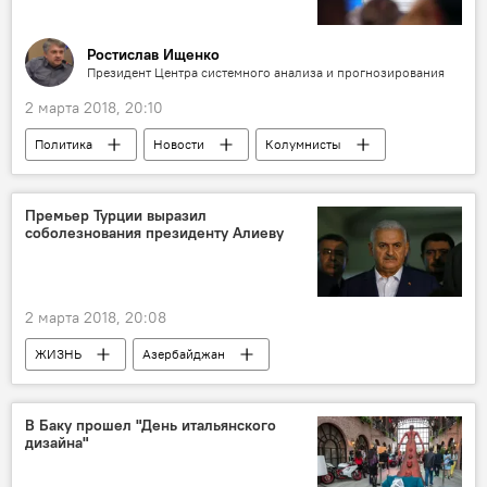
соболезнования
Пожар в бакинском наркодиспансере
Ростислав Ищенко
Президент Центра системного анализа и прогнозирования
2 марта 2018, 20:10
Политика
Новости
Колумнисты
Россия
Россия
Владимир Путин
Послание
Премьер Турции выразил
соболезнования президенту Алиеву
2 марта 2018, 20:08
ЖИЗНЬ
Азербайджан
Происшествия
Новости
Турция
Ильхам Алиев
Бинали Йылдырым
В Баку прошел "День итальянского
дизайна"
жертвы
пожар
соболезнования
Пожар в бакинском наркодиспансере