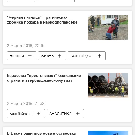
Происшествия
Новости
Сальян
дорожная полиция
"Черная пятница": трагическая
хроника пожара в наркодиспансере
вооруженное нападение
штраф
2 марта 2018, 22:15
Новости
ЖИЗНЬ
Азербайджан
Происшествия
Баку
жертвы
пожар
Евросоюз "пристегивает" балканские
страны к азербайджанскому газу
Пожар в бакинском наркодиспансере
2 марта 2018, 21:32
Азербайджан
АНАЛИТИКА
Новости
Экономика
Турция
Сума Чакрабарти
ЕБРР
ЮГК
В Баку появились новые остановки