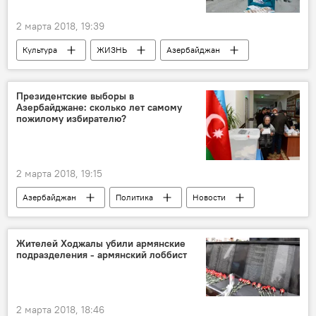
2 марта 2018, 19:39
Культура
ЖИЗНЬ
Азербайджан
Новости
Италия
Аугусто Массари
Baku Media Center
Президентские выборы в
Азербайджане: сколько лет самому
пожилому избирателю?
2 марта 2018, 19:15
Азербайджан
Политика
Новости
ЦИК
Президентские выборы
Избиратели
Жителей Ходжалы убили армянские
подразделения - армянский лоббист
Выборы президента в Азербайджане
2 марта 2018, 18:46