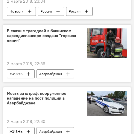
2 марта 2018, 23:34
Новости
Россия
Россия
США
Дональд Трамп
санкции
В связи с трагедией в бакинском
наркодиспансере создана "горячая
линия"
2 марта 2018, 22:56
ЖИЗНЬ
Азербайджан
Происшествия
Новости
Баку
пожар
Горячая линия
Месть за штраф: вооруженное
нападение на пост полиции в
Пожар в бакинском наркодиспансере
Азербайджане
2 марта 2018, 22:30
ЖИЗНЬ
Азербайджан