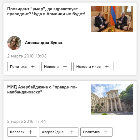
Нурсултан Назарбаев
Ильхам Алиев
Президент "умер", да здравствует
президент? Чуда в Армении не будет!
соболезнования
пожар
Пожар в бакинском наркодиспансере
Александра Зуева
2 марта 2018, 18:03
Политика
Новости
Новости мира
Колумнисты
Армения
Серж Саргсян
Армен Саркисян
МИД Азербайджана о "правде по-
налбандяновски"
Выборы президента
2 марта 2018, 17:44
Карабах
Азербайджан
Политика