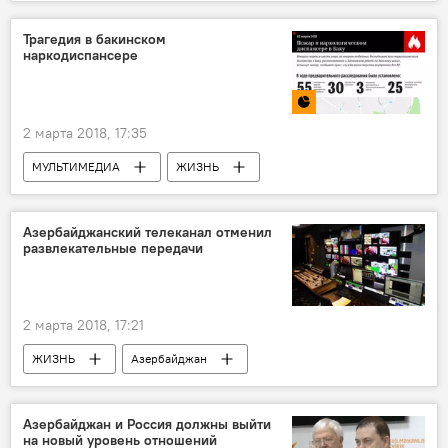
Новости
Армения
Эдвард Налбандян
Хикмет Гаджиев
Трагедия в бакинском
наркодиспансере
МИД АР
2 марта 2018, 17:35
МУЛЬТИМЕДИА
ЖИЗНЬ
Азербайджан
Происшествия
Инфографика
Новости
Азербайджанский телеканал отменил
развлекательные передачи
2 марта 2018, 17:21
ЖИЗНЬ
Азербайджан
Происшествия
Новости
телерадиокомпания Space
Азербайджан и Россия должны выйти
на новый уровень отношений