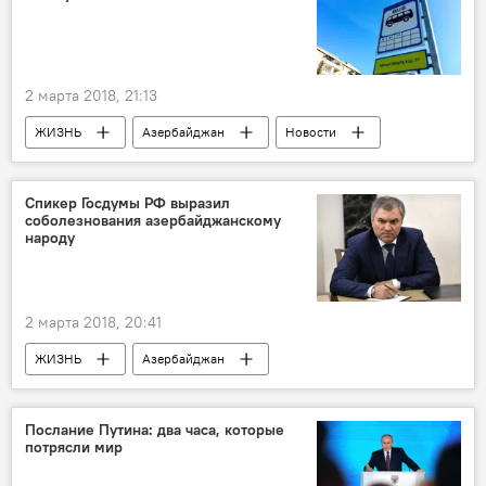
TANAP
2 марта 2018, 21:13
ЖИЗНЬ
Азербайджан
Новости
Баку
Бакинское транспортное агентство (БТА)
Спикер Госдумы РФ выразил
соболезнования азербайджанскому
Остановки
народу
2 марта 2018, 20:41
ЖИЗНЬ
Азербайджан
Происшествия
Новости
Россия
Россия
Огтай Асадов
Послание Путина: два часа, которые
потрясли мир
Вячеслав Володин
пожар