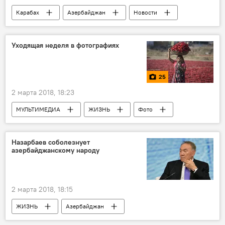
Карабах
Азербайджан
Новости
Армения
США
Михран Тумаджан
Энтони Портантино
Уходящая неделя в фотографиях
Ходжалинский геноцид
25
2 марта 2018, 18:23
МУЛЬТИМЕДИА
ЖИЗНЬ
Фото
Новости
Новости мира
Фотография
Фотодокументалистика
Назарбаев соболезнует
азербайджанскому народу
События
Фоторепортаж
2 марта 2018, 18:15
ЖИЗНЬ
Азербайджан
Происшествия
Новости
Казахстан