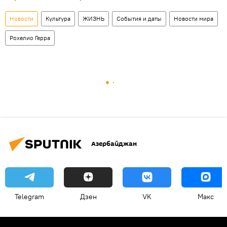
Новости
Культура
ЖИЗНЬ
События и даты
Новости мира
Рохелио Герра
Азербайджан
Telegram
Дзен
VK
Макс