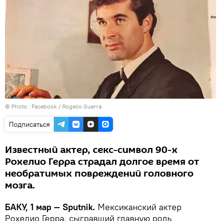
© Photo :
Facebook / Rogelio Guerra
Подписаться
Известный актер, секс-символ 90-х
Рохелио Герра страдал долгое время от
необратимых повреждений головного
мозга.
БАКУ, 1 мар — Sputnik.
Мексиканский актер
Рохелио Герра, сыгравший главную роль