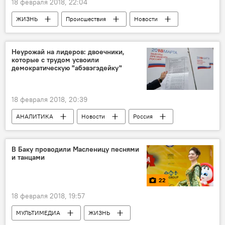
18 февраля 2018, 22:04
ЖИЗНЬ
Происшествия
Новости
Россия
Дагестан
стрельба
жертвы
Неурожай на лидеров: двоечники,
которые с трудом усвоили
демократическую "абэвэгэдейку"
18 февраля 2018, 20:39
АНАЛИТИКА
Новости
Россия
Россия
Петр Романов
Выборы президента
В Баку проводили Масленицу песнями
и танцами
Президентские выборы в России
22
18 февраля 2018, 19:57
МУЛЬТИМЕДИА
ЖИЗНЬ