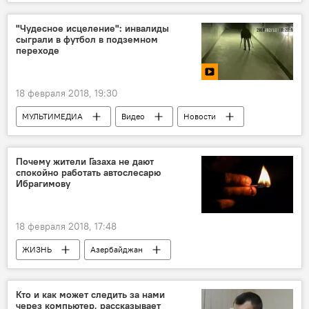
Азербайджан
Фото
Новости
Баку
Ичеришехер
Девичья башня
"Чудесное исцеление": инвалиды
сыграли в футбол в подземном
Праздник
Масленица
переходе
Прощеное воскресенье
Народные гуляния
Казаки
18 февраля 2018, 19:30
МУЛЬТИМЕДИА
Видео
Новости
Новости мира
Почему жители Газаха не дают
спокойно работать автослесарю
Ибрагимову
18 февраля 2018, 17:48
ЖИЗНЬ
Азербайджан
ТЕХНОЛОГИИ
Новости
Экономика
Мастера своего дела
Кто и как может следить за нами
через компьютер, рассказывает