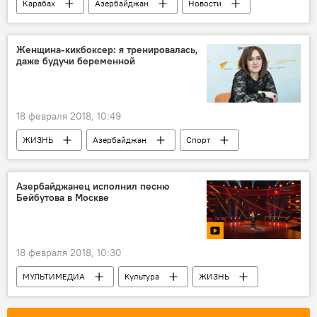
Карабах
Азербайджан
Новости
Армения
Минобороны АР
обстрел
Режим прекращения огня
Женщина-кикбоксер: я тренировалась,
даже будучи беременной
18 февраля 2018, 10:49
ЖИЗНЬ
Азербайджан
Спорт
Новости
Хагигат Илдрымова
Спортсменка
Кикбоксер
Азербайджанец исполнил песню
Бейбутова в Москве
18 февраля 2018, 10:30
МУЛЬТИМЕДИА
Культура
ЖИЗНЬ
Азербайджан
Видео
Новости