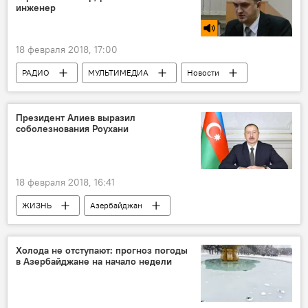
инженер
18 февраля 2018, 17:00
РАДИО
МУЛЬТИМЕДИА
Новости
ЖИЗНЬ
ТЕХНОЛОГИИ
Новости мира
Президент Алиев выразил
соболезнования Роухани
18 февраля 2018, 16:41
ЖИЗНЬ
Азербайджан
Происшествия
Новости
Новости мира
Иран
Ильхам Алиев
Холода не отступают: прогноз погоды
в Азербайджане на начало недели
Хасан Роухани
крушение самолета
соболезнования