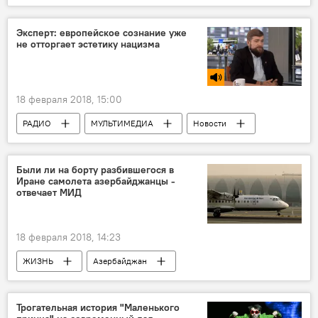
Новости мира
Эксперт: европейское сознание уже
не отторгает эстетику нацизма
18 февраля 2018, 15:00
РАДИО
МУЛЬТИМЕДИА
Новости
Политика
Новости мира
Были ли на борту разбившегося в
Иране самолета азербайджанцы -
отвечает МИД
18 февраля 2018, 14:23
ЖИЗНЬ
Азербайджан
Происшествия
Новости
Новости мира
Иран
Трогательная история "Маленького