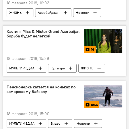
18 февраля 2018, 16:03
ЖИЗНЬ
Азербайджан
Новости
Баку
Абшерон
Министерство экологии и природных ресурсов АР
Кастинг Miss & Mister Grand Azerbaijan:
борьба будет нелегкой
Прогноз погоды
осадки
снег
туман
16
18 февраля 2018, 15:29
МУЛЬТИМЕДИА
Культура
ЖИЗНЬ
Азербайджан
Фото
Новости
Пенсионерка катается на коньках по
замерзшему Байкалу
0:56
18 февраля 2018, 15:00
МУЛЬТИМЕДИА
Видео
Новости