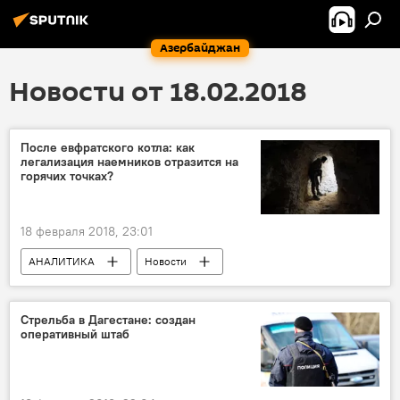
Азербайджан
Новости от 18.02.2018
После евфратского котла: как
легализация наемников отразится на
горячих точках?
18 февраля 2018, 23:01
АНАЛИТИКА
Новости
Новости мира
Россия
Сирия
Александр Хроленко
ЧВК
Стрельба в Дагестане: создан
оперативный штаб
Авиаудар