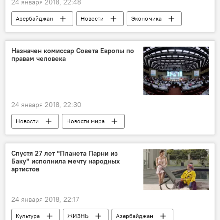
24 января 2018, 22:48
Азербайджан
Новости
Экономика
Давос
Ильхам Алиев
Эльдар Сатре
Statoil
Назначен комиссар Совета Европы по
правам человека
24 января 2018, 22:30
Новости
Новости мира
Дунья Миятович
ПАСЕ
Спустя 27 лет "Планета Парни из
Баку" исполнила мечту народных
артистов
24 января 2018, 22:17
Культура
ЖИЗНЬ
Азербайджан