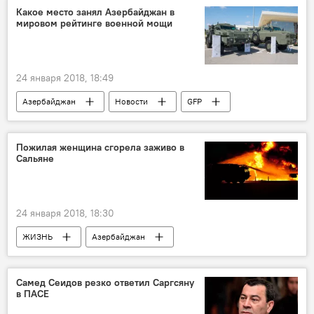
Какое место занял Азербайджан в
мировом рейтинге военной мощи
24 января 2018, 18:49
Азербайджан
Новости
GFP
рейтинг
мощь
Пожилая женщина сгорела заживо в
Сальяне
24 января 2018, 18:30
ЖИЗНЬ
Азербайджан
Происшествия
Новости
Сальян
МЧС АР
пожар
Самед Сеидов резко ответил Саргсяну
в ПАСЕ