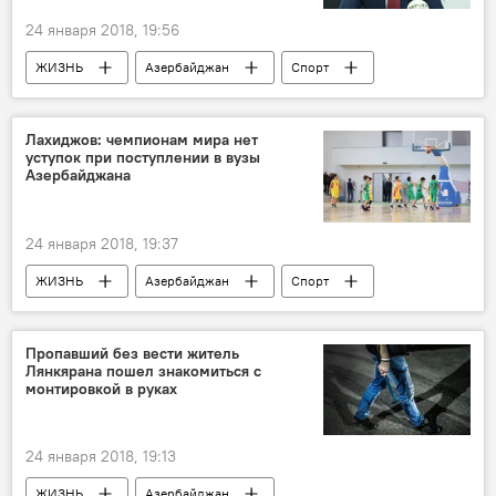
24 января 2018, 19:56
ЖИЗНЬ
Азербайджан
Спорт
Новости
Лига наций
Эльхан Мамедов
Гурбан Гурбанов
Лахиджов: чемпионам мира нет
уступок при поступлении в вузы
АФФА
УЕФА
Лига наций УЕФА
Азербайджана
футбол
соперники
Азербайджан в первой Лиге наций
24 января 2018, 19:37
ЖИЗНЬ
Азербайджан
Спорт
Новости
Натиг Лахиджов
Республиканский спортивный центр образования
Пропавший без вести житель
Лянкярана пошел знакомиться с
Министерство образования АР
молодежь
монтировкой в руках
соревнования
24 января 2018, 19:13
ЖИЗНЬ
Азербайджан