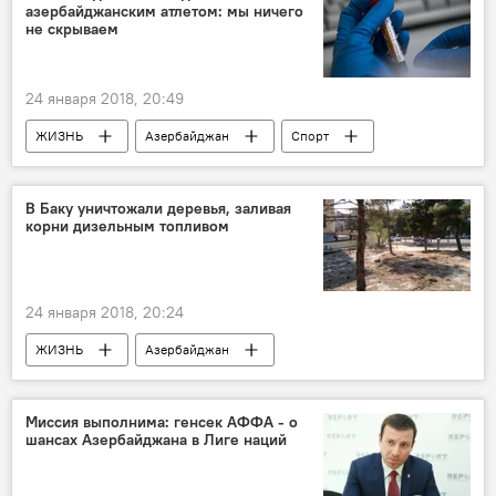
азербайджанским атлетом: мы ничего
не скрываем
24 января 2018, 20:49
ЖИЗНЬ
Азербайджан
Спорт
Новости
Ровшан Фатуллаев
AAAF
Национальное антидопинговое агентство Азербайджана (AMADA)
В Баку уничтожали деревья, заливая
корни дизельным топливом
Допинг
24 января 2018, 20:24
ЖИЗНЬ
Азербайджан
Происшествия
Новости
Баку
Министерство экологии и природных ресурсов АР
Миссия выполнима: генсек АФФА - о
шансах Азербайджана в Лиге наций
уничтожение деревьев