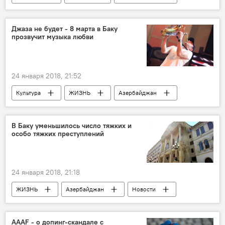
Новости
Рафаэль Дадашев
Валех Керимов
Афаг Беширгызы
Джаза не будет - 8 марта в Баку
прозвучит музыка любви
"Планета Парни из Баку"
Bəxt üzüyü-2
24 января 2018, 21:52
Культура
ЖИЗНЬ
Азербайджан
Новости
Джей Севен
музыка
Восьмое марта
В Баку уменьшилось число тяжких и
особо тяжких преступлений
24 января 2018, 21:18
ЖИЗНЬ
Азербайджан
Новости
Генпрокуратура АР
AAAF - о допинг-скандале с