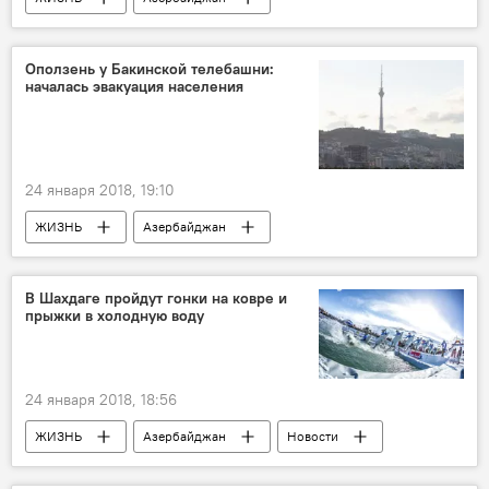
Происшествия
Новости
Лянкяранский район
Лиман
Оползень у Бакинской телебашни:
началась эвакуация населения
МВД АР
Убийство
24 января 2018, 19:10
ЖИЗНЬ
Азербайджан
Происшествия
Новости
Баку
телебашня
оползень
эвакуация
В Шахдаге пройдут гонки на ковре и
прыжки в холодную воду
Оползень в Баку
24 января 2018, 18:56
ЖИЗНЬ
Азербайджан
Новости