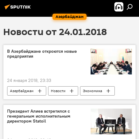
Азербайджан
Новости от 24.01.2018
В Азербайджане откроются новые
предприятия
24 января 2018, 23:33
Азербайджан
Новости
Экономика
Шахин Мустафаев
Министерство экономики АР
Президент Алиев встретился с
генеральным исполнительным
директором Statoil