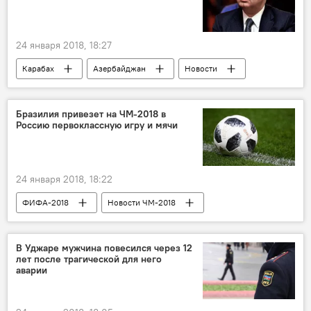
24 января 2018, 18:27
Карабах
Азербайджан
Новости
Армения
Самед Сеидов
Серж Саргсян
ПАСЕ
Бразилия привезет на ЧМ-2018 в
Россию первоклассную игру и мячи
24 января 2018, 18:22
ФИФА-2018
Новости ЧМ-2018
В Уджаре мужчина повесился через 12
лет после трагической для него
аварии