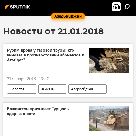
Азербайджан
Новости от 21.01.2018
Рубим дрова у газовой трубы: кто
виноват в противостоянии абонентов и
Azəriqaz?
21 января 2018, 23:50
Новости
ЖИЗНЬ
Азербайджан
Гобу
Ибрагим Кярбалаев
ОАО Azəriqaz
ASAN Kommunal
Вашингтон призывает Турцию к
сдержанности
жалоба