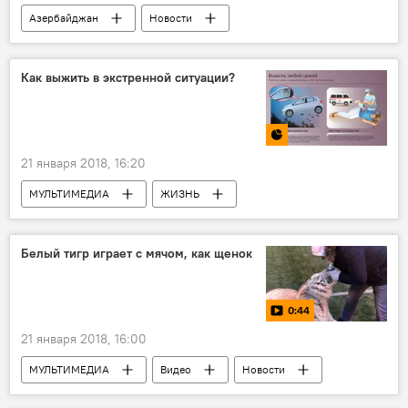
Азербайджан
Новости
Новости мира
Турция
Хикмет Гаджиев
МИД АР
Как выжить в экстренной ситуации?
терроризм
21 января 2018, 16:20
МУЛЬТИМЕДИА
ЖИЗНЬ
Инфографика
Новости
Белый тигр играет с мячом, как щенок
0:44
21 января 2018, 16:00
МУЛЬТИМЕДИА
Видео
Новости
Новости мира