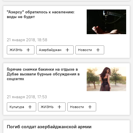
Новости мира
"Азерсу" обратилось к населению:
воды не будет
21 января 2018, 18:58
ЖИЗНЬ
Азербайджан
Новости
Баку
ОАО Azərsu
Водоснабжение
Ограничение
Горячие снимки бакинки на отдыхе в
Дубае вызвали бурные обсуждения в
соцсетях
21 января 2018, 17:53
Культура
ЖИЗНЬ
Новости
Дубай
Самира Агаева
Азербайджан
Погиб солдат азербайджанской армии