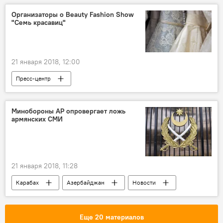
Рынок нефти
Организаторы о Beauty Fashion Show
"Семь красавиц"
21 января 2018, 12:00
Пресс-центр
Минобороны АР опровергает ложь
армянских СМИ
21 января 2018, 11:28
Карабах
Азербайджан
Новости
Армения
Минобороны АР
Дезинформация
Опровержение
Еще 20 материалов