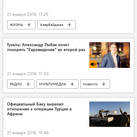
21 января 2018, 17:25
ЖИЗНЬ
Азербайджан
Происшествия
Новости
Минобороны АР
солдат
Гузель: Александр Рыбак хочет
покорить "Евровидение" во второй раз
несчастные случаи
21 января 2018, 17:00
РАДИО
МУЛЬТИМЕДИА
Новости
Культура
ЖИЗНЬ
Новости мира
Азербайджан
Официальный Баку выразил
отношение к операции Турции в
Африне
21 января 2018, 16:48