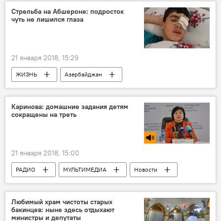
Стрельба на Абшероне: подросток
чуть не лишился глаза
21 января 2018, 15:29
ЖИЗНЬ
Азербайджан
Происшествия
Новости
Абшерон
стрельба
Каринова: домашние задания детям
сокращены на треть
21 января 2018, 15:00
РАДИО
МУЛЬТИМЕДИА
Новости
ЖИЗНЬ
Любимый храм чистоты старых
бакинцев: ныне здесь отдыхают
министры и депутаты