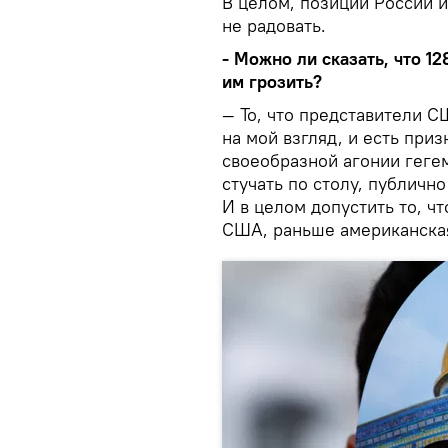
В целом, позиции России 
не радовать.
- Можно ли сказать, что 1
им грозить?
— То, что представители С
на мой взгляд, и есть приз
своеобразной агонии гег
стучать по столу, публичн
И в целом допустить то, ч
США, раньше американская