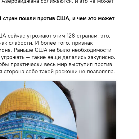
и Азербайджана сближаются, и это не может
28 стран пошли против США, и чем это может
ША сейчас угрожают этим 128 странам, это,
нак слабости. И более того, признак
емона. Раньше США не было необходимости
о угрожать — такие вещи делались закулисно.
тобы практически весь мир выступил против
 сторона себе такой роскоши не позволяла.