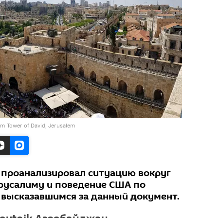
om Tower of David, Jerusalem
 проанализировал ситуацию вокруг
русалиму и поведение США по
 высказавшимся за данный документ.