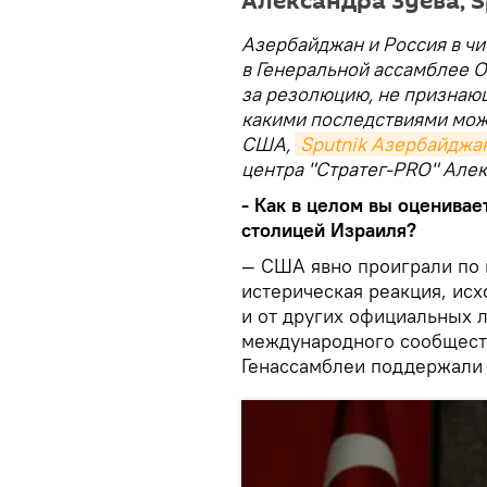
Александра Зуева, 
Азербайджан и Россия в чи
в Генеральной ассамблее 
за резолюцию, не признаю
какими последствиями мож
США,
Sputnik Азербайджа
центра "Стратег-PRO" Але
- Как в целом вы оценива
столицей Израиля?
— США явно проиграли по в
истерическая реакция, исх
и от других официальных л
международного сообществ
Генассамблеи поддержали 