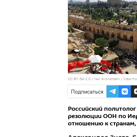
CC BY-SA 2.0
/
Yair Aronshtam
/
View fr
Подписаться
Российский политолог
резолюции ООН по Ие
отношению к странам,