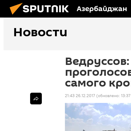
Азербайджан
Новости
Ведруссов:
проголосо
самого кр
21:43 26.12.2017
(обновлено:
13:3