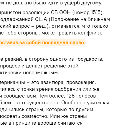
их не должно было идти в ущерб другому.
принятой резолюции СБ ООН (номер 1515),
поддержанной США (Положение на Ближнем
ский вопрос – ред.), отмечается, что только
ает обе стороны, может решить конфликт.
оставив за собой последнее слово 
е резкий, в сторону одного из государств,
процесс и делает решение этой
ктически невозможным.
мериканцы – это авантюра, провокация,
лилась с точки зрения одобрения или же
сообществом. Тем более, 128 голосов
мблеи – это существенно. Особенно учитывая
ъединились страны, которые по другим
лосовать совместно. Или же страны
рые в принципе вообще считаются