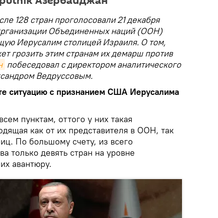
Sputnik Азербайджан
сле 128 стран проголосовали 21 декабря
Организации Объединенных наций (ООН)
щую Иерусалим столицей Израиля. О том,
ет грозить этим странам их демарш против
н
побеседовал с директором аналитического
ксандром Ведруссовым.
ете ситуацию с признанием США Иерусалима
сем пунктам, оттого у них такая
одящая как от их представителя в ООН, так
иц. По большому счету, из всего
а только девять стран на уровне
их авантюру.