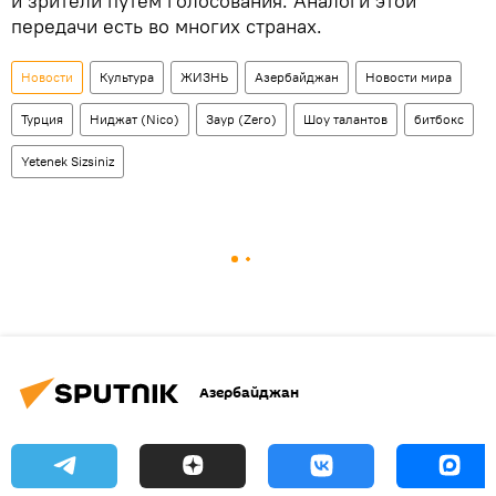
и зрители путем голосования. Аналоги этой
передачи есть во многих странах.
Новости
Культура
ЖИЗНЬ
Азербайджан
Новости мира
Турция
Ниджат (Nico)
Заур (Zero)
Шоу талантов
битбокс
Yetenek Sizsiniz
Азербайджан