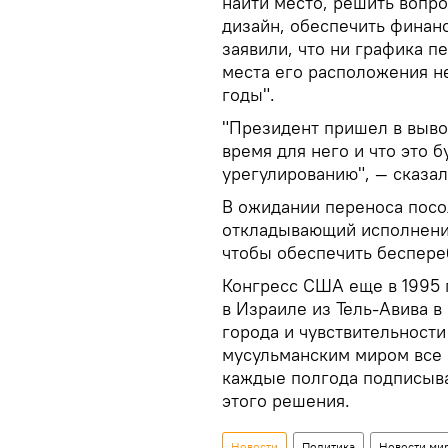
найти место, решить вопр
дизайн, обеспечить финанс
заявили, что ни графика п
места его расположения не
годы".
"Президент пришел в выво
время для него и что это 
урегулированию", — сказа
В ожидании переноса посо
откладывающий исполнени
чтобы обеспечить беспере
Конгресс США еще в 1995 
в Израиле из Тель-Авива в
города и чувствительност
мусульманским миром все 
каждые полгода подписыв
этого решения.
Новости
Политика
Новости ми