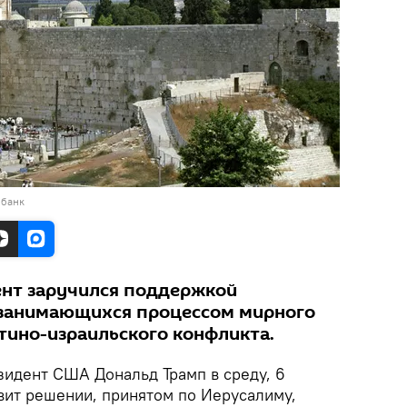
обанк
ент заручился поддержкой
 занимающихся процессом мирного
тино-израильского конфликта.
идент США Дональд Трамп в среду, 6
вит решении, принятом по Иерусалиму,