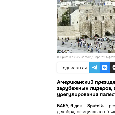
© Sputnik / Yury Somov
/
Перейти в фот
Подписаться
Американский презид
зарубежных лидеров,
урегулирования палес
БАКУ, 6 дек – Sputnik.
През
декабря, официально объя