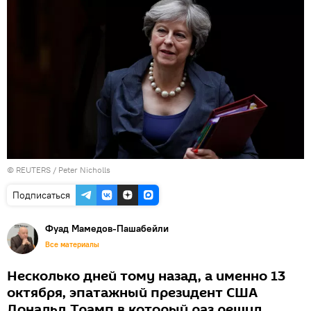
©
REUTERS
/ Peter Nicholls
Подписаться
Фуад Мамедов-Пашабейли
Все материалы
Несколько дней тому назад, а именно 13
октября, эпатажный президент США
Дональд Трамп в который раз решил