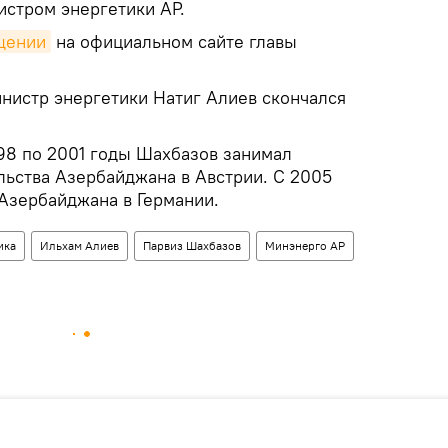
истром энергетики АР.
щении
на официальном сайте главы
нистр энергетики Натиг Алиев скончался
998 по 2001 годы Шахбазов занимал
льства Азербайджана в Австрии. С 2005
 Азербайджана в Германии.
ика
Ильхам Алиев
Парвиз Шахбазов
Минэнерго АР