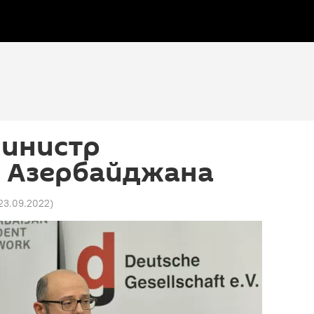
министр
и Азербайджана
 23.09.2022
)